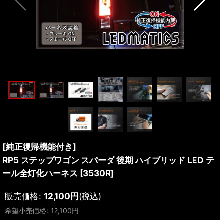
[純正復帰機能付き]
RP5 ステップワゴン スパーダ 後期 ハイブリッド LED テ
ール全灯化ハーネス
[
3530R
]
販売価格
:
12,100
円
(税込)
希望小売価格
:
12,100
円