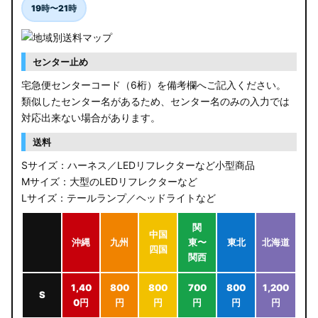
19時〜21時
センター止め
宅急便センターコード（6桁）を備考欄へご記入ください。
類似したセンター名があるため、センター名のみの入力では
対応出来ない場合があります。
送料
Sサイズ：ハーネス／LEDリフレクターなど小型商品
Mサイズ：大型のLEDリフレクターなど
Lサイズ：テールランプ／ヘッドライトなど
関
中国
沖縄
九州
東〜
東北
北海道
四国
関西
1,40
800
800
700
800
1,200
S
0円
円
円
円
円
円