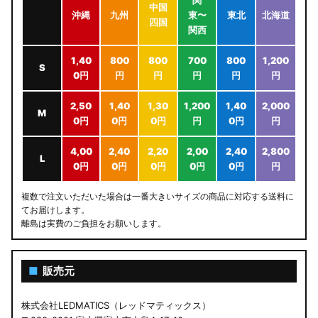
関
中国
沖縄
九州
東〜
東北
北海道
四国
関西
1,40
800
800
700
800
1,200
S
0円
円
円
円
円
円
2,50
1,40
1,30
1,200
1,40
2,000
M
0円
0円
0円
円
0円
円
4,00
2,40
2,20
2,00
2,40
2,800
L
0円
0円
0円
0円
0円
円
複数で注文いただいた場合は一番大きいサイズの商品に対応する送料に
てお届けします。
離島は実費のご負担をお願いします。
■
販売元
株式会社LEDMATICS（レッドマティックス）