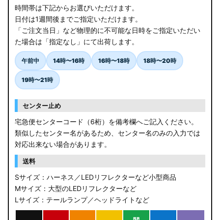
時間帯は下記からお選びいただけます。
日付は1週間後までご指定いただけます。
「ご注文当日」など物理的に不可能な日時をご指定いただい
た場合は「指定なし」にて出荷します。
午前中
14時〜16時
16時〜18時
18時〜20時
19時〜21時
センター止め
宅急便センターコード（6桁）を備考欄へご記入ください。
類似したセンター名があるため、センター名のみの入力では
対応出来ない場合があります。
送料
Sサイズ：ハーネス／LEDリフレクターなど小型商品
Mサイズ：大型のLEDリフレクターなど
Lサイズ：テールランプ／ヘッドライトなど