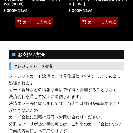
ネス
[
3039
]
ス
[
3055
]
3,300
円
(税込)
3,300
円
(税込)
カートに入れる
カートに入れる
■
お支払い方法
クレジットカード決済
クレジットカード決済は、暗号化通信（SSL）により安全に
処理されます。
カード番号などの情報は当店で保持・管理することはなく、
決済会社を通じて安全に送信されます。
決済エラー等に関しましては、当店では詳細を確認すること
ができないため
カード会社に記載の窓口へお問い合わせください。
分割払い・リボ払い等の可否は、ご利用のカード会社および
ご契約内容によって異なります。