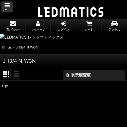
メニュー
問い合わせ
マイページ
ログイン
カート
アクセス
ホーム
>
JH3/4 N-WGN
JH3/4 N-WGN
表示順変更
閉じる
11
件
表示数
:
並び順
:
絞り込む