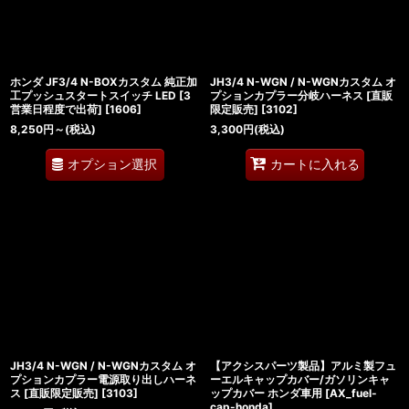
ホンダ JF3/4 N-BOXカスタム 純正加
JH3/4 N-WGN / N-WGNカスタム オ
工プッシュスタートスイッチ LED [3
プションカプラー分岐ハーネス [直販
営業日程度で出荷]
[
1606
]
限定販売]
[
3102
]
8,250
円
～
(税込)
3,300
円
(税込)
オプション選択
カートに入れる
JH3/4 N-WGN / N-WGNカスタム オ
【アクシスパーツ製品】アルミ製フュ
プションカプラー電源取り出しハーネ
ーエルキャップカバー/ガソリンキャ
ス [直販限定販売]
[
3103
]
ップカバー ホンダ車用
[
AX_fuel-
cap-honda
]