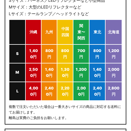
Sサイズ：ハーネス／LEDリフレクターなど小型商品
Mサイズ：大型のLEDリフレクターなど
Lサイズ：テールランプ／ヘッドライトなど
関
中国
沖縄
九州
東〜
東北
北海道
四国
関西
1,40
800
800
700
800
1,200
S
0円
円
円
円
円
円
2,50
1,40
1,30
1,200
1,40
2,000
M
0円
0円
0円
円
0円
円
4,00
2,40
2,20
2,00
2,40
2,800
L
0円
0円
0円
0円
0円
円
複数で注文いただいた場合は一番大きいサイズの商品に対応する送料に
てお届けします。
離島は実費のご負担をお願いします。