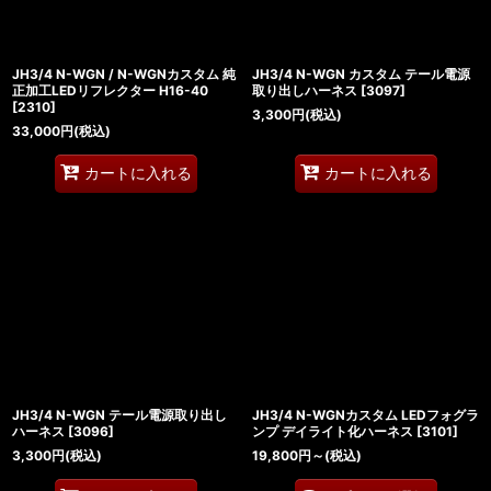
JH3/4 N-WGN / N-WGNカスタム 純
JH3/4 N-WGN カスタム テール電源
正加工LEDリフレクター H16-40
取り出しハーネス
[
3097
]
[
2310
]
3,300
円
(税込)
33,000
円
(税込)
カートに入れる
カートに入れる
JH3/4 N-WGN テール電源取り出し
JH3/4 N-WGNカスタム LEDフォグラ
ハーネス
[
3096
]
ンプ デイライト化ハーネス
[
3101
]
3,300
円
(税込)
19,800
円
～
(税込)