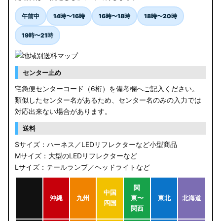
午前中
14時〜16時
16時〜18時
18時〜20時
19時〜21時
センター止め
宅急便センターコード（6桁）を備考欄へご記入ください。
類似したセンター名があるため、センター名のみの入力では
対応出来ない場合があります。
送料
Sサイズ：ハーネス／LEDリフレクターなど小型商品
Mサイズ：大型のLEDリフレクターなど
Lサイズ：テールランプ／ヘッドライトなど
関
中国
沖縄
九州
東〜
東北
北海道
四国
関西