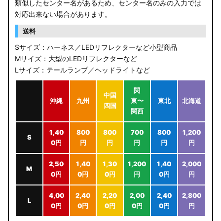
類似したセンター名があるため、センター名のみの入力では
対応出来ない場合があります。
送料
Sサイズ：ハーネス／LEDリフレクターなど小型商品
Mサイズ：大型のLEDリフレクターなど
Lサイズ：テールランプ／ヘッドライトなど
関
中国
沖縄
九州
東〜
東北
北海道
四国
関西
1,40
800
800
700
800
1,200
S
0円
円
円
円
円
円
2,50
1,40
1,30
1,200
1,40
2,000
M
0円
0円
0円
円
0円
円
4,00
2,40
2,20
2,00
2,40
2,800
L
0円
0円
0円
0円
0円
円