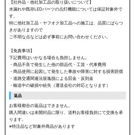
【社外品・他社加工品の取り扱いについて】
水漏れや既存LEDパーツの点灯機能については保証対象外で
す。
特に他社加工品・ヤフオク加工品への施工は、品質にばらつ
きがありますので
ご不明な点などは必ず事前にお問い合わせください。
【免責事項】
下記費用はいかなる場合も負担しません。
・商品不良で発生した他の部品代・工賃・代車費用
・商品使用に起因して発生した事故や障害に対する損害賠償
・道路交通関連法規逸脱による罰金・反則金
・輸送中の破損や紛失（運送会社の対応となります）
返品
お客様都合の返品はできません。
購入間違いは未開封品に限り、送料お客様負担にて交換を承
ります。
※特注品など対象外商品があります