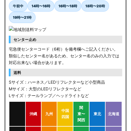
午前中
14時〜16時
16時〜18時
18時〜20時
19時〜21時
センター止め
宅急便センターコード（6桁）を備考欄へご記入ください。
類似したセンター名があるため、センター名のみの入力では
対応出来ない場合があります。
送料
Sサイズ：ハーネス／LEDリフレクターなど小型商品
Mサイズ：大型のLEDリフレクターなど
Lサイズ：テールランプ／ヘッドライトなど
関
中国
沖縄
九州
東〜
東北
北海道
四国
関西