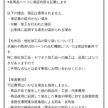
※各商品ページに保証内容を記載します
以下の場合、保証は適用されません。
・保証書の提示がない場合
・分解・加工を行われた場合
・お客様に起因する過失が認められる場合
【社外品・他社加工品の取り扱いについて】
水漏れや既存LEDパーツの点灯機能については保証対象外で
す。
特に他社加工品・ヤフオク加工品への施工は、品質にばらつ
きがありますので
ご不明な点などは必ず事前にお問い合わせください。
【免責事項】
下記費用はいかなる場合も負担しません。
・商品不良で発生した他の部品代・工賃・代車費用
・商品使用に起因して発生した事故や障害に対する損害賠償
・道路交通関連法規逸脱による罰金・反則金
・輸送中の破損や紛失（運送会社の対応となります）