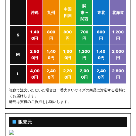
関
中国
沖縄
九州
東〜
東北
北海道
四国
関西
1,40
800
800
700
800
1,200
S
0円
円
円
円
円
円
2,50
1,40
1,30
1,200
1,40
2,000
M
0円
0円
0円
円
0円
円
4,00
2,40
2,20
2,00
2,40
2,800
L
0円
0円
0円
0円
0円
円
複数で注文いただいた場合は一番大きいサイズの商品に対応する送料に
てお届けします。
離島は実費のご負担をお願いします。
■
販売元