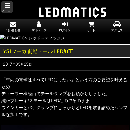
メニュー
問い合わせ
マイページ
ログイン
カート
アクセス
Y51フーガ 前期テール LED加工
2017
05
25
年
月
日
「車両の電球はすべてLEDにしたい」という方のご要望を叶える
ため
ディーラー様経由でテールランプをお預かりしました。
純正ブレーキ/スモールはLEDなのでそのまま、
ウインカーとバックランプにしっかりとLEDを敷き詰めたシンプ
ルな加工です。