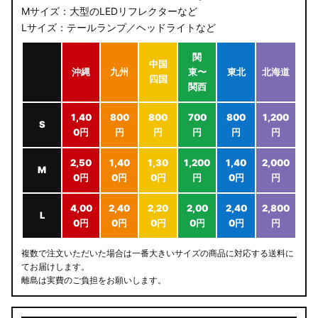
Mサイズ：大型のLEDリフレクターなど
Lサイズ：テールランプ／ヘッドライトなど
関
中国
沖縄
九州
東〜
東北
北海道
四国
関西
1,40
800
800
700
800
1,200
S
0円
円
円
円
円
円
2,50
1,40
1,30
1,200
1,40
2,000
M
0円
0円
0円
円
0円
円
4,00
2,40
2,20
2,00
2,40
2,800
L
0円
0円
0円
0円
0円
円
複数で注文いただいた場合は一番大きいサイズの商品に対応する送料に
てお届けします。
離島は実費のご負担をお願いします。