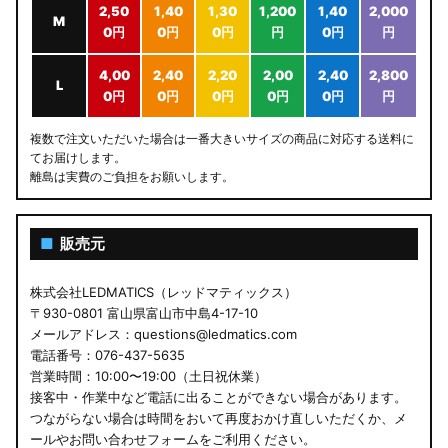
2,50
1,40
1,30
1,200
1,40
2,000
M
0円
0円
0円
円
0円
円
4,00
2,40
2,20
2,00
2,40
2,800
L
0円
0円
0円
0円
0円
円
複数で注文いただいた場合は一番大きいサイズの商品に対応する送料に
てお届けします。
離島は実費のご負担をお願いします。
■
販売元
株式会社LEDMATICS（レッドマティックス）
〒930-0801 富山県富山市中島4-17-10
メールアドレス：questions@ledmatics.com
電話番号：076-437-5635
営業時間：10:00〜19:00（土日祝休業）
接客中・作業中など電話に出ることができない場合があります。
つながらない場合は時間をおいて再度おかけ直しいただくか、メ
ールやお問い合わせフォームをご利用ください。