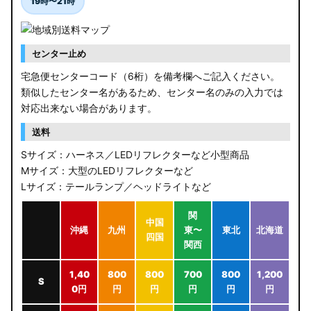
19時〜21時
センター止め
宅急便センターコード（6桁）を備考欄へご記入ください。
類似したセンター名があるため、センター名のみの入力では
対応出来ない場合があります。
送料
Sサイズ：ハーネス／LEDリフレクターなど小型商品
Mサイズ：大型のLEDリフレクターなど
Lサイズ：テールランプ／ヘッドライトなど
関
中国
沖縄
九州
東〜
東北
北海道
四国
関西
1,40
800
800
700
800
1,200
S
0円
円
円
円
円
円