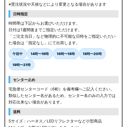
※受注状況や天候などにより変更となる場合があります
日時指定
時間帯は下記からお選びいただけます。
日付は1週間後までご指定いただけます。
「ご注文当日」など物理的に不可能な日時をご指定いただい
た場合は「指定なし」にて出荷します。
午前中
14時〜16時
16時〜18時
18時〜20時
19時〜21時
センター止め
宅急便センターコード（6桁）を備考欄へご記入ください。
類似したセンター名があるため、センター名のみの入力では
対応出来ない場合があります。
送料
Sサイズ：ハーネス／LEDリフレクターなど小型商品