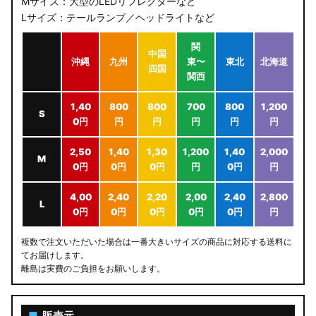
Mサイズ：大型のLEDリフレクターなど
Lサイズ：テールランプ／ヘッドライトなど
関
中国
沖縄
九州
東〜
東北
北海道
四国
関西
1,40
800
800
700
800
1,200
S
0円
円
円
円
円
円
2,50
1,40
1,30
1,200
1,40
2,000
M
0円
0円
0円
円
0円
円
4,00
2,40
2,20
2,00
2,40
2,800
L
0円
0円
0円
0円
0円
円
複数で注文いただいた場合は一番大きいサイズの商品に対応する送料に
てお届けします。
離島は実費のご負担をお願いします。
■
販売元