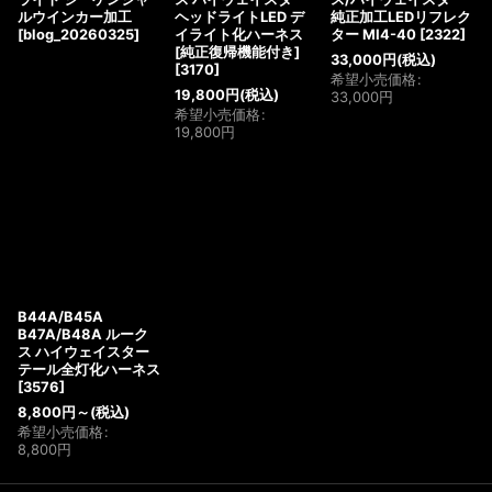
ルウインカー加工
ヘッドライトLED デ
純正加工LEDリフレク
[
blog_20260325
]
イライト化ハーネス
ター MI4-40
[
2322
]
[純正復帰機能付き]
33,000
円
(税込)
[
3170
]
希望小売価格
:
19,800
円
(税込)
33,000
円
希望小売価格
:
19,800
円
B44A/B45A
B47A/B48A ルーク
ス ハイウェイスター
テール全灯化ハーネス
[
3576
]
8,800
円
～
(税込)
希望小売価格
:
8,800
円