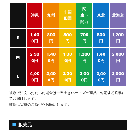
関
中国
沖縄
九州
東〜
東北
北海道
四国
関西
1,40
800
800
700
800
1,200
S
0円
円
円
円
円
円
2,50
1,40
1,30
1,200
1,40
2,000
M
0円
0円
0円
円
0円
円
4,00
2,40
2,20
2,00
2,40
2,800
L
0円
0円
0円
0円
0円
円
複数で注文いただいた場合は一番大きいサイズの商品に対応する送料に
てお届けします。
離島は実費のご負担をお願いします。
■
販売元