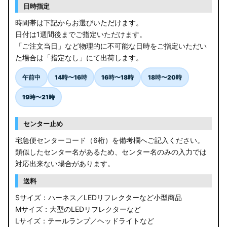
日時指定
時間帯は下記からお選びいただけます。
日付は1週間後までご指定いただけます。
「ご注文当日」など物理的に不可能な日時をご指定いただい
た場合は「指定なし」にて出荷します。
午前中
14時〜16時
16時〜18時
18時〜20時
19時〜21時
センター止め
宅急便センターコード（6桁）を備考欄へご記入ください。
類似したセンター名があるため、センター名のみの入力では
対応出来ない場合があります。
送料
Sサイズ：ハーネス／LEDリフレクターなど小型商品
Mサイズ：大型のLEDリフレクターなど
Lサイズ：テールランプ／ヘッドライトなど