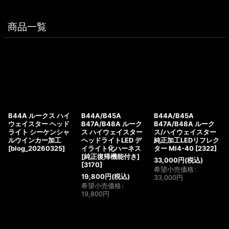
商品一覧
B44A ルークス ハイ
B44A/B45A
B44A/B45A
ウェイスター ヘッド
B47A/B48A ルーク
B47A/B48A ルーク
ライト シーケンシャ
ス ハイウェイスター
ス/ハイウェイスター
ルウインカー加工
ヘッドライトLED デ
純正加工LEDリフレク
[
blog_20260325
]
イライト化ハーネス
ター MI4-40
[
2322
]
[純正復帰機能付き]
33,000
円
(税込)
[
3170
]
希望小売価格
:
19,800
円
(税込)
33,000
円
希望小売価格
:
19,800
円