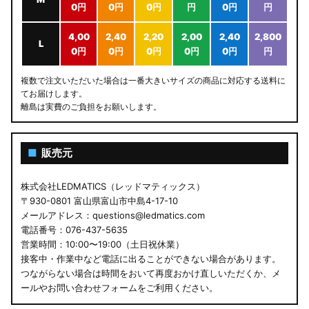
0円
0円
0円
円
0円
円
4,00
2,40
2,20
2,00
2,40
2,800
L
0円
0円
0円
0円
0円
円
複数で注文いただいた場合は一番大きいサイズの商品に対応する送料に
てお届けします。
離島は実費のご負担をお願いします。
■
販売元
株式会社LEDMATICS（レッドマティックス）
〒930-0801 富山県富山市中島4-17-10
メールアドレス：questions@ledmatics.com
電話番号：076-437-5635
営業時間：10:00〜19:00（土日祝休業）
接客中・作業中など電話に出ることができない場合があります。
つながらない場合は時間をおいて再度おかけ直しいただくか、メ
ールやお問い合わせフォームをご利用ください。