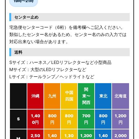
19時〜21時
センター止め
宅急便センターコード（6桁）を備考欄へご記入ください。
類似したセンター名があるため、センター名のみの入力では
対応出来ない場合があります。
送料
Sサイズ：ハーネス／LEDリフレクターなど小型商品
Mサイズ：大型のLEDリフレクターなど
Lサイズ：テールランプ／ヘッドライトなど
関
中国
沖縄
九州
東〜
東北
北海道
四国
関西
1,40
800
800
700
800
1,200
S
0円
円
円
円
円
円
2,50
1,40
1,30
1,200
1,40
2,000
M