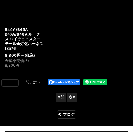
B44A/B45A
B47A/B48A ルーク
ス ハイウェイスター
テール全灯化ハーネス
[
3576
]
8,800
円
～
(税込)
希望小売価格
:
8,800
円
Facebookでシェア
«
前
次
»
ブログ