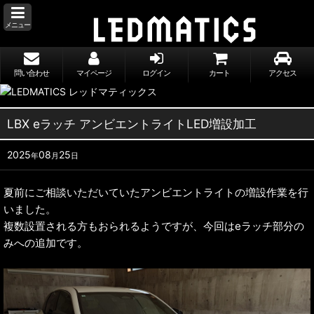
メニュー
問い合わせ
マイページ
ログイン
カート
アクセス
LBX eラッチ アンビエントライトLED増設加工
2025
08
25
年
月
日
夏前にご相談いただいていたアンビエントライトの増設作業を行
いました。
複数設置される方もおられるようですが、今回はeラッチ部分の
みへの追加です。