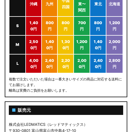
中国
沖縄
九州
東〜
東北
北海道
四国
関西
1,40
800
800
700
800
1,200
S
0円
円
円
円
円
円
2,50
1,40
1,30
1,200
1,40
2,000
M
0円
0円
0円
円
0円
円
4,00
2,40
2,20
2,00
2,40
2,800
L
0円
0円
0円
0円
0円
円
複数で注文いただいた場合は一番大きいサイズの商品に対応する送料に
てお届けします。
離島は実費のご負担をお願いします。
■
販売元
株式会社LEDMATICS（レッドマティックス）
〒930-0801 富山県富山市中島4-17-10