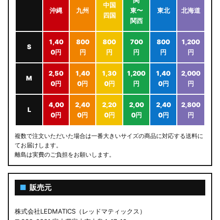
関
中国
沖縄
九州
東〜
東北
北海道
四国
関西
1,40
800
800
700
800
1,200
S
0円
円
円
円
円
円
2,50
1,40
1,30
1,200
1,40
2,000
M
0円
0円
0円
円
0円
円
4,00
2,40
2,20
2,00
2,40
2,800
L
0円
0円
0円
0円
0円
円
複数で注文いただいた場合は一番大きいサイズの商品に対応する送料に
てお届けします。
離島は実費のご負担をお願いします。
■
販売元
株式会社LEDMATICS（レッドマティックス）