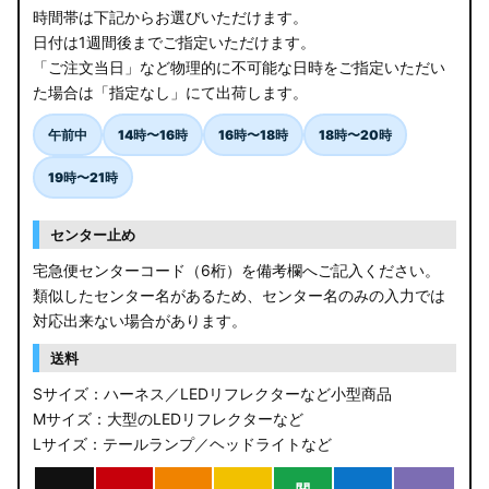
時間帯は下記からお選びいただけます。
日付は1週間後までご指定いただけます。
「ご注文当日」など物理的に不可能な日時をご指定いただい
た場合は「指定なし」にて出荷します。
午前中
14時〜16時
16時〜18時
18時〜20時
19時〜21時
センター止め
宅急便センターコード（6桁）を備考欄へご記入ください。
類似したセンター名があるため、センター名のみの入力では
対応出来ない場合があります。
送料
Sサイズ：ハーネス／LEDリフレクターなど小型商品
Mサイズ：大型のLEDリフレクターなど
Lサイズ：テールランプ／ヘッドライトなど