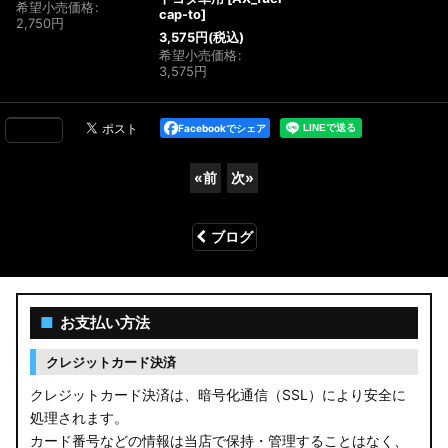
希望小売価格
:
cap-to
]
2,750
円
3,575
円
(税込)
希望小売価格
:
3,575
円
Facebookでシェア
«
前
次
»
ブログ
■
お支払い方法
クレジットカード決済
クレジットカード決済は、暗号化通信（SSL）により安全に
処理されます。
カード番号などの情報は当店で保持・管理することはなく、