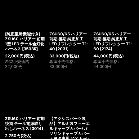
[純正復帰機能付き]
ZSU60/65 ハリアー
ZSU60/65 ハリアー
ZSU60 ハリアー 前期
前期 後期 純正加工
前期 後期 純正加工
1型 LED テール全灯化
LEDリフレクター T1-
LEDリフレクター T1-
ハーネス
[
3503R
]
40
[
2031
]
60
[
2174
]
22,000
円
(税込)
33,000
円
(税込)
44,000
円
(税込)
希望小売価格
:
希望小売価格
:
希望小売価格
:
22,000
円
33,000
円
44,000
円
ZSU60 ハリアー 前期
【アクシスパーツ製
後期 テール電源取り
品】アルミ製フューエ
出しハーネス
[
3014
]
ルキャップカバー/ガ
ソリンキャップカバー
2,750
円
(税込)
トヨタ車用
[
AX_fuel-