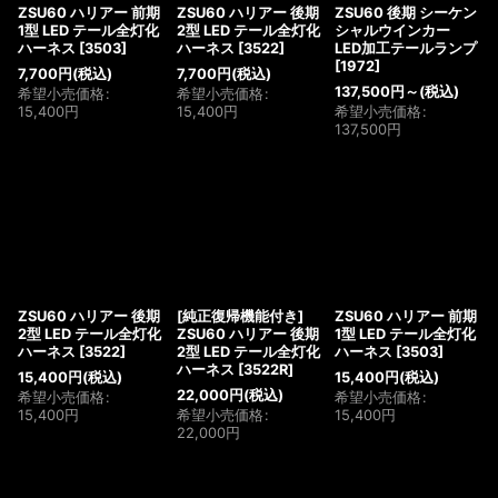
ZSU60 ハリアー 前期
ZSU60 ハリアー 後期
ZSU60 後期 シーケン
1型 LED テール全灯化
2型 LED テール全灯化
シャルウインカー
ハーネス
[
3503
]
ハーネス
[
3522
]
LED加工テールランプ
[
1972
]
7,700
円
(税込)
7,700
円
(税込)
137,500
円
～
(税込)
希望小売価格
:
希望小売価格
:
15,400
円
15,400
円
希望小売価格
:
137,500
円
ZSU60 ハリアー 後期
[純正復帰機能付き]
ZSU60 ハリアー 前期
2型 LED テール全灯化
ZSU60 ハリアー 後期
1型 LED テール全灯化
ハーネス
[
3522
]
2型 LED テール全灯化
ハーネス
[
3503
]
ハーネス
[
3522R
]
15,400
円
(税込)
15,400
円
(税込)
22,000
円
(税込)
希望小売価格
:
希望小売価格
:
15,400
円
希望小売価格
:
15,400
円
22,000
円