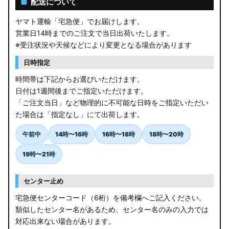
■
配送について
ヤマト運輸「宅急便」でお届けします。
営業日14時までのご注文で当日出荷いたします。
※受注状況や天候などにより変更となる場合があります
日時指定
時間帯は下記からお選びいただけます。
日付は1週間後までご指定いただけます。
「ご注文当日」など物理的に不可能な日時をご指定いただい
た場合は「指定なし」にて出荷します。
午前中
14時〜16時
16時〜18時
18時〜20時
19時〜21時
センター止め
宅急便センターコード（6桁）を備考欄へご記入ください。
類似したセンター名があるため、センター名のみの入力では
対応出来ない場合があります。