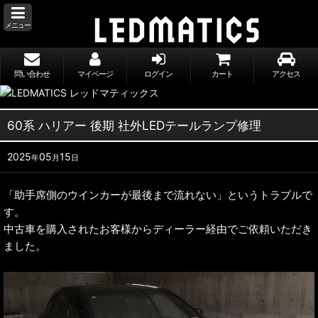
メニュー
問い合わせ
マイページ
ログイン
カート
アクセス
60系 ハリアー 後期 社外LEDテールランプ修理
2025
05
15
年
月
日
「助手席側のウインカーが最後まで流れない」というトラブルで
す。
中古車を購入されたお客様からディーラー経由でご依頼いただき
ました。