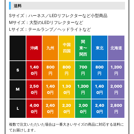
送料
Sサイズ：ハーネス／LEDリフレクターなど小型商品
Mサイズ：大型のLEDリフレクターなど
Lサイズ：テールランプ／ヘッドライトなど
関
中国
沖縄
九州
東〜
東北
北海道
四国
関西
1,40
800
800
700
800
1,200
S
0円
円
円
円
円
円
2,50
1,40
1,30
1,200
1,40
2,000
M
0円
0円
0円
円
0円
円
4,00
2,40
2,20
2,00
2,40
2,800
L
0円
0円
0円
0円
0円
円
複数で注文いただいた場合は一番大きいサイズの商品に対応する送料に
てお届けします。