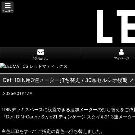
メニュー
問い合わせ
マイページ
Defi 1DIN用3連メーター打ち替え / 30系セルシオ後
2025
01
17
年
月
日
1DINデッキスペースに設置できる追加メーターの打ち替えをご
「Defi DIN-Gauge Style21 ディンゲージ スタイル21 3
白色LEDをすべてご指定の青色へ打ち替えました。