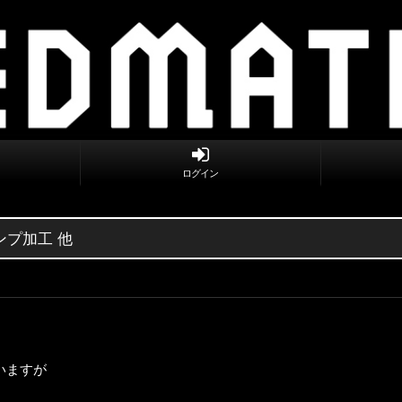
ログイン
ランプ加工 他
いますが
。