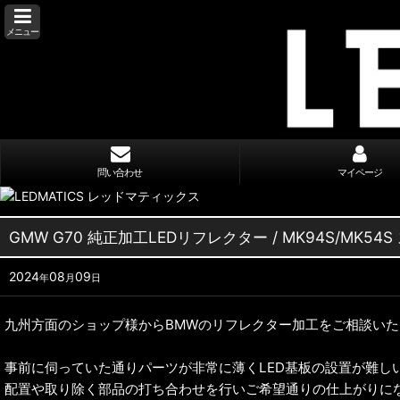
メニュー
問い合わせ
マイページ
GMW G70 純正加工LEDリフレクター / MK94S/MK
2024
08
09
年
月
日
九州方面のショップ様からBMWのリフレクター加工をご相談い
事前に伺っていた通りパーツが非常に薄くLED基板の設置が難し
配置や取り除く部品の打ち合わせを行いご希望通りの仕上がりに