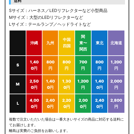
送料
Sサイズ：ハーネス／LEDリフレクターなど小型商品
Mサイズ：大型のLEDリフレクターなど
Lサイズ：テールランプ／ヘッドライトなど
関
中国
沖縄
九州
東〜
東北
北海道
四国
関西
1,40
800
800
700
800
1,200
S
0円
円
円
円
円
円
2,50
1,40
1,30
1,200
1,40
2,000
M
0円
0円
0円
円
0円
円
4,00
2,40
2,20
2,00
2,40
2,800
L
0円
0円
0円
0円
0円
円
複数で注文いただいた場合は一番大きいサイズの商品に対応する送料に
てお届けします。
離島は実費のご負担をお願いします。