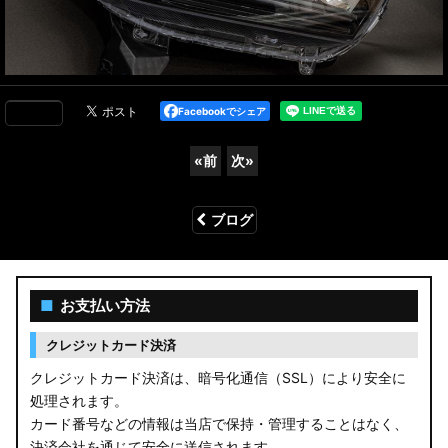
Facebookでシェア
«
前
次
»
ブログ
■
お支払い方法
クレジットカード決済
クレジットカード決済は、暗号化通信（SSL）により安全に
処理されます。
カード番号などの情報は当店で保持・管理することはなく、
決済会社を通じて安全に送信されます。