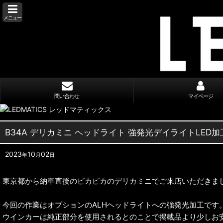
メニュー
問い合わせ
マイページ
B34A デリカミニ ヘッドライト 強発光デイライトLED加工 
2023
10
02
年
月
日
東京都から納車直後のピカピカのデリカミニでご来店いただきま
今回の作業はオプションのALHヘッドライトへの強発光加工です
ウインカーは純正部分を使用されるとのことで掲載品より少しお