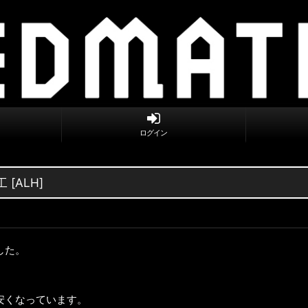
ログイン
[ALH]
した。
。
安くなっています。