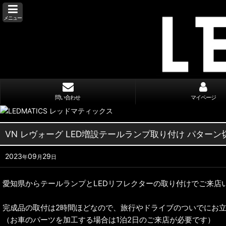
メニュー
問い合わせ
マイページ
VN レヴォーグ LED増設テールランプ取り付け パター
2023
09
29
年
月
日
愛知県からテールランプとLEDリフレクターの取り付けでご来店
完成品の取付は2時間ほどなので、旅行やドライブのついでにお
（お車のパーツを加工する場合は1泊2日のご来店が必要です）