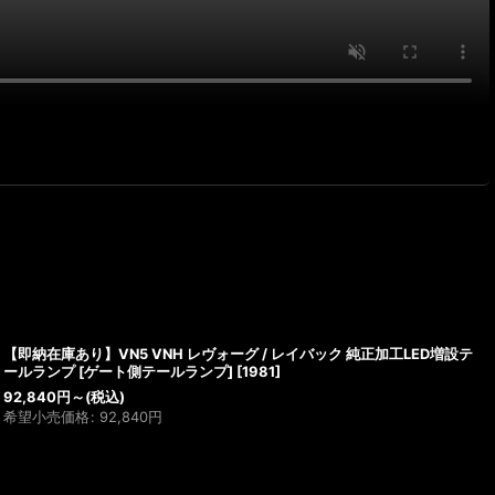
【即納在庫あり】VN5 VNH レヴォーグ / レイバック 純正加工LED増設テ
ールランプ [ゲート側テールランプ]
[
1981
]
92,840
円
～
(税込)
希望小売価格
:
92,840
円