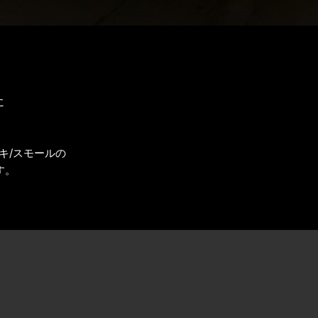
に
キ/スモールの
す。
。