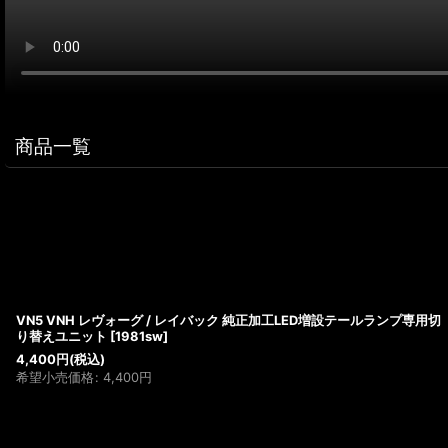
商品一覧
VN5 VNH レヴォーグ / レイバック 純正加工LED増設テールランプ専用切
り替えユニット
[
1981sw
]
4,400
円
(税込)
希望小売価格
:
4,400
円