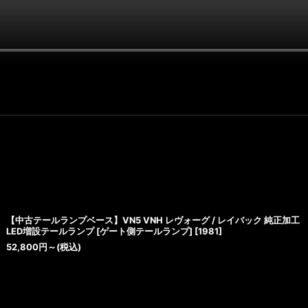
【中古テールランプベース】VN5 VNH レヴォーグ / レイバック 純正加工
LED増設テールランプ [ゲート側テールランプ]
[
1981
]
52,800
円
～
(税込)