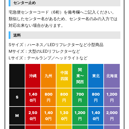
センター止め
宅急便センターコード（6桁）を備考欄へご記入ください。
類似したセンター名があるため、センター名のみの入力では
対応出来ない場合があります。
送料
Sサイズ：ハーネス／LEDリフレクターなど小型商品
Mサイズ：大型のLEDリフレクターなど
Lサイズ：テールランプ／ヘッドライトなど
関
中国
沖縄
九州
東〜
東北
北海道
四国
関西
1,40
800
800
700
800
1,200
S
0円
円
円
円
円
円
2,50
1,40
1,30
1,200
1,40
2,000
M
0円
0円
0円
円
0円
円