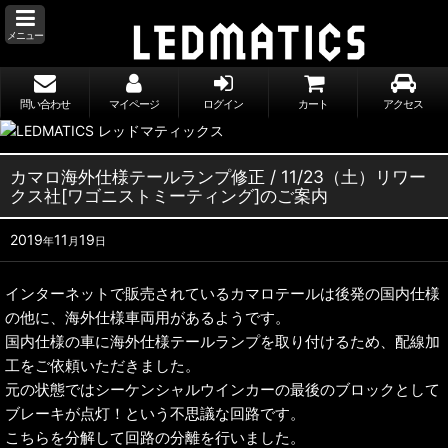
メニュー
問い合わせ
マイページ
ログイン
カート
アクセス
カマロ海外仕様テールランプ修正 / 11/23（土）リワー
クス社[ワゴニストミーティング]のご案内
2019
11
19
年
月
日
インターネットで販売されているカマロテールは後発の国内仕様
の他に、海外仕様車両用があるようです。
国内仕様の車に海外仕様テールランプを取り付けるため、配線加
工をご依頼いただきました。
元の状態ではシーケンシャルウインカーの最後のブロックとして
ブレーキが点灯！という不思議な回路です。
こちらを分解して回路の分離を行いました。