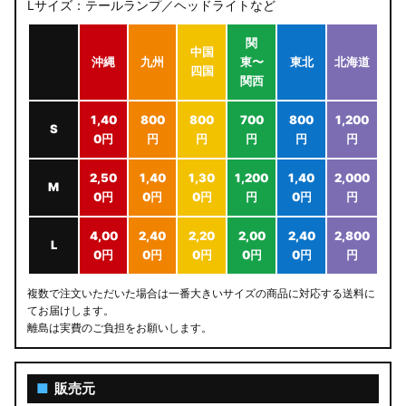
Lサイズ：テールランプ／ヘッドライトなど
関
中国
沖縄
九州
東〜
東北
北海道
四国
関西
1,40
800
800
700
800
1,200
S
0円
円
円
円
円
円
2,50
1,40
1,30
1,200
1,40
2,000
M
0円
0円
0円
円
0円
円
4,00
2,40
2,20
2,00
2,40
2,800
L
0円
0円
0円
0円
0円
円
複数で注文いただいた場合は一番大きいサイズの商品に対応する送料に
てお届けします。
離島は実費のご負担をお願いします。
■
販売元