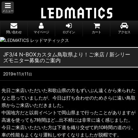
メニュー
問い合わせ
マイページ
ログイン
カート
アクセス
JF3/4 N-BOXカスタム鳥取県より！ご来店 / 新シリー
ズモニター募集のご案内
2019
11
11
年
月
日
先日ご来店いただいた和歌山県の方もずいぶん遠くから来られた
なと思っていましたが、今日は打ち合わせのためさらに遠い鳥取
県からご来店いただきました。
中国地方だと以前イベントで岡山県まで行ったことがありますが
高速を使っても7時間ほど...出不精には非常に遠く感じました。
今日ご来店いただいた方は下道を織り交ぜて約10時間の道のり、
車の性能もよくなり運転しやすくなりましたが脱帽です。