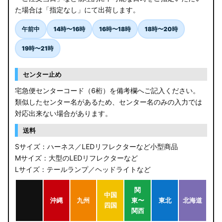
た場合は「指定なし」にて出荷します。
午前中
14時〜16時
16時〜18時
18時〜20時
19時〜21時
センター止め
宅急便センターコード（6桁）を備考欄へご記入ください。
類似したセンター名があるため、センター名のみの入力では
対応出来ない場合があります。
送料
Sサイズ：ハーネス／LEDリフレクターなど小型商品
Mサイズ：大型のLEDリフレクターなど
Lサイズ：テールランプ／ヘッドライトなど
関
中国
沖縄
九州
東〜
東北
北海道
四国
関西