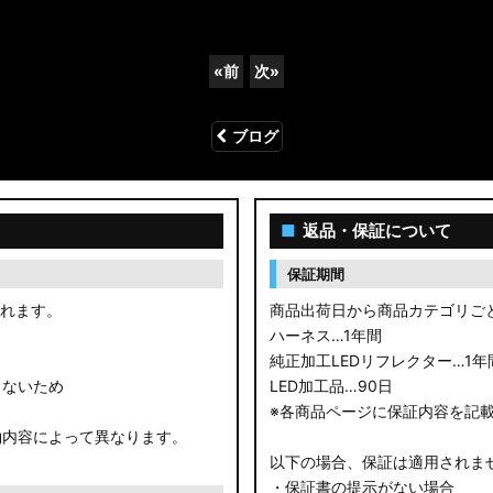
«
前
次
»
ブログ
■
返品・保証について
保証期間
されます。
商品出荷日から商品カテゴリご
ハーネス…1年間
純正加工LEDリフレクター…1年
きないため
LED加工品…90日
※各商品ページに保証内容を記
約内容によって異なります。
以下の場合、保証は適用されま
・保証書の提示がない場合