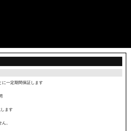
とに一定期間保証します
間
載します
せん。