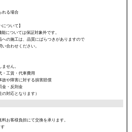
られる場合
いについて】
機能については保証対象外です。
品への施工は、品質にばらつきがありますので
問い合わせください。
しません。
代・工賃・代車費用
事故や障害に対する損害賠償
罰金・反則金
社の対応となります）
。
送料お客様負担にて交換を承ります。
ます