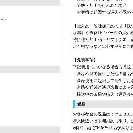
・分解・加工を行われた場合
・お客様に起因する過失が認め
さい。
【社外品・他社加工品の取り扱
水漏れや既存LEDパーツの点灯
特に他社加工品・ヤフオク加工
ご不明な点などは必ず事前にお
【免責事項】
下記費用はいかなる場合も負担
・商品不良で発生した他の部品
・商品使用に起因して発生した
・道路交通関連法規逸脱による
・輸送中の破損や紛失（運送会
返品
お客様都合の返品はできません
購入間違いは未開封品に限り、
※特注品など対象外商品があり