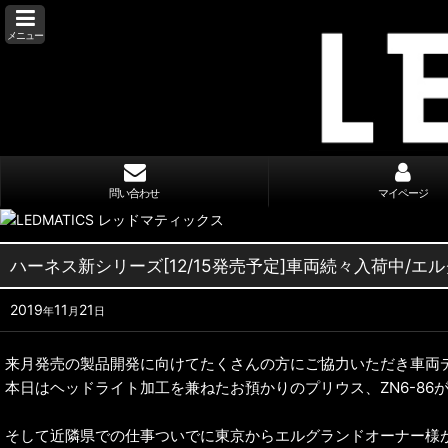
メニュー
問い合わせ
マイページ
ハーネス新シリーズ[12/15発売予定]車両続々入荷中/
2019
11
21
年
月
日
来月発売の製品開発に向けてたくさんの方にご協力いただき車両
本日はヘッドライト加工を兼ねたお預かりのプリウス、ZN6-86
そして近隣県での仕事ついでに東京からエルグランドオーナー様