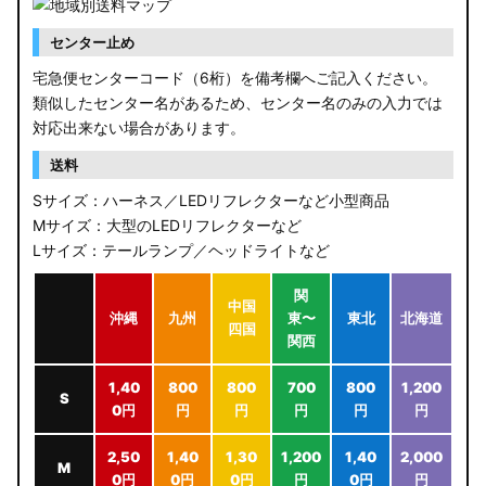
センター止め
宅急便センターコード（6桁）を備考欄へご記入ください。
類似したセンター名があるため、センター名のみの入力では
対応出来ない場合があります。
送料
Sサイズ：ハーネス／LEDリフレクターなど小型商品
Mサイズ：大型のLEDリフレクターなど
Lサイズ：テールランプ／ヘッドライトなど
関
中国
沖縄
九州
東〜
東北
北海道
四国
関西
1,40
800
800
700
800
1,200
S
0円
円
円
円
円
円
2,50
1,40
1,30
1,200
1,40
2,000
M
0円
0円
0円
円
0円
円