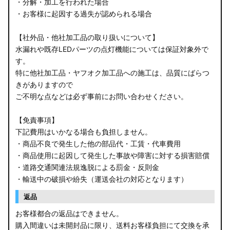
・分解・加工を行われた場合
・お客様に起因する過失が認められる場合
【社外品・他社加工品の取り扱いについて】
水漏れや既存LEDパーツの点灯機能については保証対象外で
す。
特に他社加工品・ヤフオク加工品への施工は、品質にばらつ
きがありますので
ご不明な点などは必ず事前にお問い合わせください。
【免責事項】
下記費用はいかなる場合も負担しません。
・商品不良で発生した他の部品代・工賃・代車費用
・商品使用に起因して発生した事故や障害に対する損害賠償
・道路交通関連法規逸脱による罰金・反則金
・輸送中の破損や紛失（運送会社の対応となります）
返品
お客様都合の返品はできません。
購入間違いは未開封品に限り、送料お客様負担にて交換を承