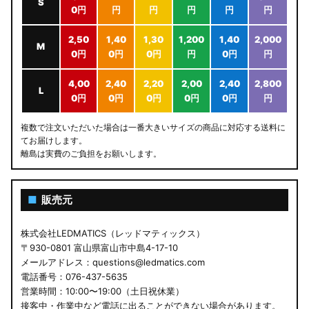
S
0円
円
円
円
円
円
2,50
1,40
1,30
1,200
1,40
2,000
M
0円
0円
0円
円
0円
円
4,00
2,40
2,20
2,00
2,40
2,800
L
0円
0円
0円
0円
0円
円
複数で注文いただいた場合は一番大きいサイズの商品に対応する送料に
てお届けします。
離島は実費のご負担をお願いします。
■
販売元
株式会社LEDMATICS（レッドマティックス）
〒930-0801 富山県富山市中島4-17-10
メールアドレス：questions@ledmatics.com
電話番号：076-437-5635
営業時間：10:00〜19:00（土日祝休業）
接客中・作業中など電話に出ることができない場合があります。