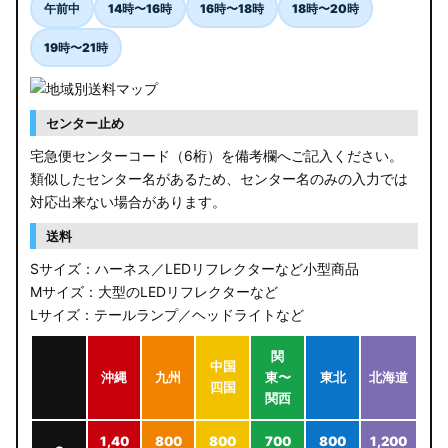
午前中
14時〜16時
16時〜18時
18時〜20時
19時〜21時
センター止め
宅急便センターコード（6桁）を備考欄へご記入ください。
類似したセンター名があるため、センター名のみの入力では
対応出来ない場合があります。
送料
Sサイズ：ハーネス／LEDリフレクターなど小型商品
Mサイズ：大型のLEDリフレクターなど
Lサイズ：テールランプ／ヘッドライトなど
関
中国
沖縄
九州
東〜
東北
北海道
四国
関西
1,40
800
800
700
800
1,200