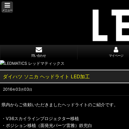
メニュー
問い合わせ
マイページ
ダイハツ ソニカ ヘッドライト LED加工
2016
03
03
年
月
日
県内からご依頼いただきましたヘッドライトのご紹介です。
・V36スカイラインプロジェクター移植
・ポジション移植（面発光パーツ雷雅）鉄兜白