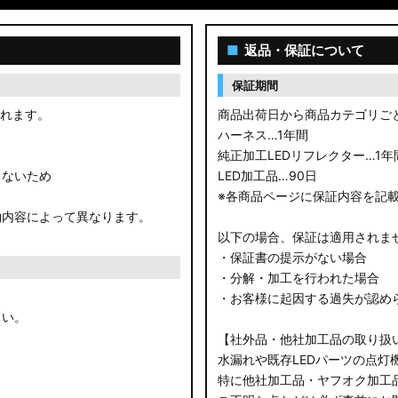
■
返品・保証について
保証期間
されます。
商品出荷日から商品カテゴリご
ハーネス…1年間
純正加工LEDリフレクター…1年
きないため
LED加工品…90日
※各商品ページに保証内容を記
約内容によって異なります。
以下の場合、保証は適用されま
・保証書の提示がない場合
・分解・加工を行われた場合
・お客様に起因する過失が認め
さい。
【社外品・他社加工品の取り扱
水漏れや既存LEDパーツの点灯
特に他社加工品・ヤフオク加工