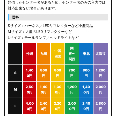
類似したセンター名があるため、センター名のみの入力では
対応出来ない場合があります。
送料
Sサイズ：ハーネス／LEDリフレクターなど小型商品
Mサイズ：大型のLEDリフレクターなど
Lサイズ：テールランプ／ヘッドライトなど
関
中国
沖縄
九州
東〜
東北
北海道
四国
関西
1,40
800
800
700
800
1,200
S
0円
円
円
円
円
円
2,50
1,40
1,30
1,200
1,40
2,000
M
0円
0円
0円
円
0円
円
4,00
2,40
2,20
2,00
2,40
2,800
L
0円
0円
0円
0円
0円
円