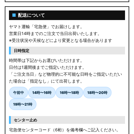
■
配送について
ヤマト運輸「宅急便」でお届けします。
営業日14時までのご注文で当日出荷いたします。
※受注状況や天候などにより変更となる場合があります
日時指定
時間帯は下記からお選びいただけます。
日付は1週間後までご指定いただけます。
「ご注文当日」など物理的に不可能な日時をご指定いただい
た場合は「指定なし」にて出荷します。
午前中
14時〜16時
16時〜18時
18時〜20時
19時〜21時
センター止め
宅急便センターコード（6桁）を備考欄へご記入ください。