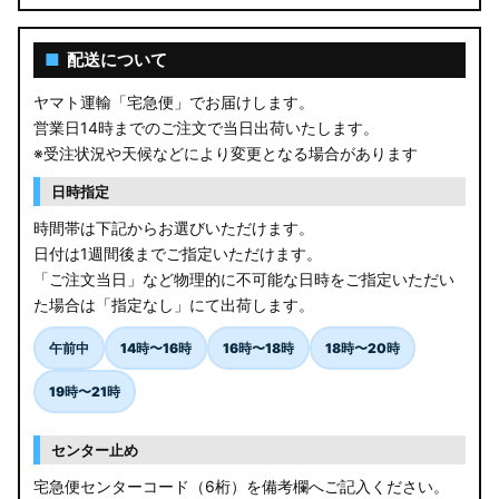
■
配送について
ヤマト運輸「宅急便」でお届けします。
営業日14時までのご注文で当日出荷いたします。
※受注状況や天候などにより変更となる場合があります
日時指定
時間帯は下記からお選びいただけます。
日付は1週間後までご指定いただけます。
「ご注文当日」など物理的に不可能な日時をご指定いただい
た場合は「指定なし」にて出荷します。
午前中
14時〜16時
16時〜18時
18時〜20時
19時〜21時
センター止め
宅急便センターコード（6桁）を備考欄へご記入ください。