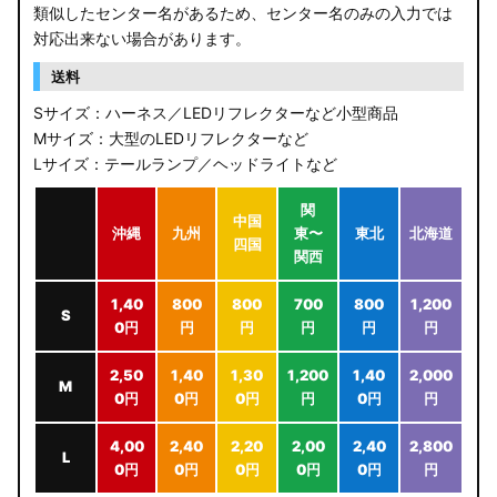
類似したセンター名があるため、センター名のみの入力では
対応出来ない場合があります。
送料
Sサイズ：ハーネス／LEDリフレクターなど小型商品
Mサイズ：大型のLEDリフレクターなど
Lサイズ：テールランプ／ヘッドライトなど
関
中国
沖縄
九州
東〜
東北
北海道
四国
関西
1,40
800
800
700
800
1,200
S
0円
円
円
円
円
円
2,50
1,40
1,30
1,200
1,40
2,000
M
0円
0円
0円
円
0円
円
4,00
2,40
2,20
2,00
2,40
2,800
L
0円
0円
0円
0円
0円
円