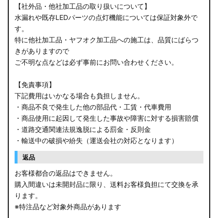
【社外品・他社加工品の取り扱いについて】
水漏れや既存LEDパーツの点灯機能については保証対象外で
す。
特に他社加工品・ヤフオク加工品への施工は、品質にばらつ
きがありますので
ご不明な点などは必ず事前にお問い合わせください。
【免責事項】
下記費用はいかなる場合も負担しません。
・商品不良で発生した他の部品代・工賃・代車費用
・商品使用に起因して発生した事故や障害に対する損害賠償
・道路交通関連法規逸脱による罰金・反則金
・輸送中の破損や紛失（運送会社の対応となります）
返品
お客様都合の返品はできません。
購入間違いは未開封品に限り、送料お客様負担にて交換を承
ります。
※特注品など対象外商品があります