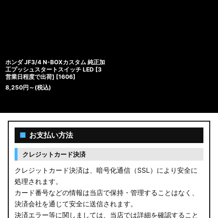
ホンダ JF3/4 N-BOXカスタム 純正加
工プッシュスタートスイッチ LED [3
営業日程度で出荷]
[
1606
]
8,250
円
～
(税込)
■
お支払い方法
クレジットカード決済
クレジットカード決済は、暗号化通信（SSL）により安全に
処理されます。
カード番号などの情報は当店で保持・管理することはなく、
決済会社を通じて安全に送信されます。
決済エラー等に関しましては、当店では詳細を確認すること