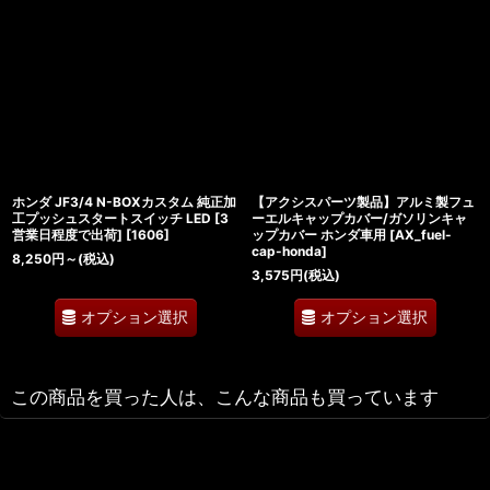
ホンダ JF3/4 N-BOXカスタム 純正加
【アクシスパーツ製品】アルミ製フュ
工プッシュスタートスイッチ LED [3
ーエルキャップカバー/ガソリンキャ
営業日程度で出荷]
[
1606
]
ップカバー ホンダ車用
[
AX_fuel-
cap-honda
]
8,250
円
～
(税込)
3,575
円
(税込)
オプション選択
オプション選択
この商品を買った人は、こんな商品も買っています