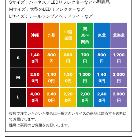
Sサイズ：ハーネス／LEDリフレクターなど小型商品
Mサイズ：大型のLEDリフレクターなど
Lサイズ：テールランプ／ヘッドライトなど
関
中国
沖縄
九州
東〜
東北
北海道
四国
関西
1,40
800
800
700
800
1,200
S
0円
円
円
円
円
円
2,50
1,40
1,30
1,200
1,40
2,000
M
0円
0円
0円
円
0円
円
4,00
2,40
2,20
2,00
2,40
2,800
L
0円
0円
0円
0円
0円
円
複数で注文いただいた場合は一番大きいサイズの商品に対応する送料に
てお届けします。
離島は実費のご負担をお願いします。