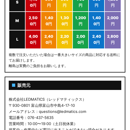
S
0円
円
円
円
円
円
2,50
1,40
1,30
1,200
1,40
2,000
M
0円
0円
0円
円
0円
円
4,00
2,40
2,20
2,00
2,40
2,800
L
0円
0円
0円
0円
0円
円
複数で注文いただいた場合は一番大きいサイズの商品に対応する送料に
てお届けします。
離島は実費のご負担をお願いします。
■
販売元
株式会社LEDMATICS（レッドマティックス）
〒930-0801 富山県富山市中島4-17-10
メールアドレス：questions@ledmatics.com
電話番号：076-437-5635
営業時間：10:00〜19:00（土日祝休業）
接客中・作業中など電話に出ることができない場合があります。