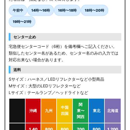
午前中
14時〜16時
16時〜18時
18時〜20時
19時〜21時
センター止め
宅急便センターコード（6桁）を備考欄へご記入ください。
類似したセンター名があるため、センター名のみの入力では
対応出来ない場合があります。
送料
Sサイズ：ハーネス／LEDリフレクターなど小型商品
Mサイズ：大型のLEDリフレクターなど
Lサイズ：テールランプ／ヘッドライトなど
関
中国
沖縄
九州
東〜
東北
北海道
四国
関西
1,40
800
800
700
800
1,200