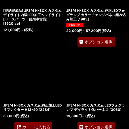
[即納完成品] JF3/4 N-BOX カスタム
JF3/4 N-BOX カスタム 純正LEDフォ
デイライト内蔵LED加工ヘッドライト
グランプ カラーチェンジパネル組み込
[ベースパーツ：前期中古品]
み加工
[
1983
]
[
1920_sc
]
121,000
円
～
(税込)
22,000
円
～57,200
円
(税込)
オプション選択
JF3/4 N-BOX カスタム 純正加工LED
JF3/4 N-BOX カスタム LEDフォグラ
リフレクター H13-40
[
2284
]
ンプ デイライト化ハーネス
[
3060
]
33,000
円
(税込)
19,800
円
～
(税込)
オプション選択
カートに入れる