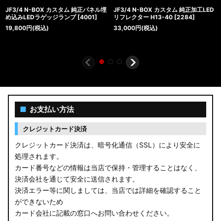
JF3/4 N-BOX カスタム 純正パネル埋
JF3/4 N-BOX カスタム 純正加工LED
め込みLEDラゲッジランプ
[
4001
]
リフレクター H13-40
[
2284
]
19,800
円
(税込)
33,000
円
(税込)
■
お支払い方法
クレジットカード決済
クレジットカード決済は、暗号化通信（SSL）により安全に
処理されます。
カード番号などの情報は当店で保持・管理することはなく、
決済会社を通じて安全に送信されます。
決済エラー等に関しましては、当店では詳細を確認すること
ができないため
カード会社に記載の窓口へお問い合わせください。