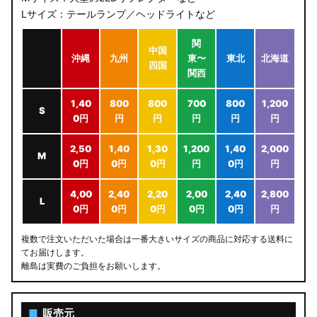
Lサイズ：テールランプ／ヘッドライトなど
関
中国
沖縄
九州
東〜
東北
北海道
四国
関西
1,40
800
800
700
800
1,200
S
0円
円
円
円
円
円
2,50
1,40
1,30
1,200
1,40
2,000
M
0円
0円
0円
円
0円
円
4,00
2,40
2,20
2,00
2,40
2,800
L
0円
0円
0円
0円
0円
円
複数で注文いただいた場合は一番大きいサイズの商品に対応する送料に
てお届けします。
離島は実費のご負担をお願いします。
■
販売元