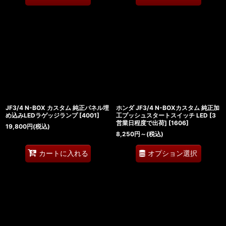
JF3/4 N-BOX カスタム 純正パネル埋
ホンダ JF3/4 N-BOXカスタム 純正加
め込みLEDラゲッジランプ
[
4001
]
工プッシュスタートスイッチ LED [3
営業日程度で出荷]
[
1606
]
19,800
円
(税込)
8,250
円
～
(税込)
オプション選択
カートに入れる