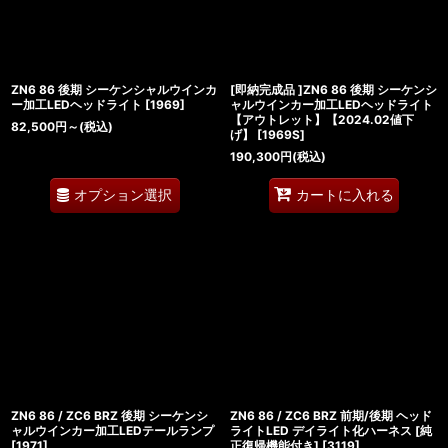
ZN6 86 後期 シーケンシャルウインカ
[即納完成品 ]ZN6 86 後期 シーケンシ
ー加工LEDヘッドライト
[
1969
]
ャルウインカー加工LEDヘッドライト
【アウトレット】【2024.02値下
82,500
円
～
(税込)
げ】
[
1969S
]
190,300
円
(税込)
オプション選択
カートに入れる
ZN6 86 / ZC6 BRZ 後期 シーケンシ
ZN6 86 / ZC6 BRZ 前期/後期 ヘッド
ャルウインカー加工LEDテールランプ
ライトLED デイライト化ハーネス [純
[
1971
]
正復帰機能付き]
[
3119
]