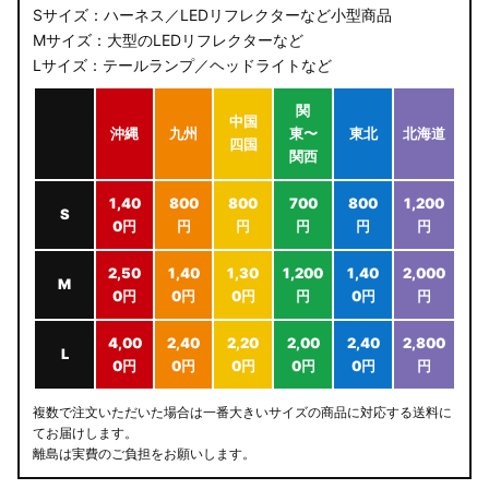
Sサイズ：ハーネス／LEDリフレクターなど小型商品
Mサイズ：大型のLEDリフレクターなど
Lサイズ：テールランプ／ヘッドライトなど
関
中国
沖縄
九州
東〜
東北
北海道
四国
関西
1,40
800
800
700
800
1,200
S
0円
円
円
円
円
円
2,50
1,40
1,30
1,200
1,40
2,000
M
0円
0円
0円
円
0円
円
4,00
2,40
2,20
2,00
2,40
2,800
L
0円
0円
0円
0円
0円
円
複数で注文いただいた場合は一番大きいサイズの商品に対応する送料に
てお届けします。
離島は実費のご負担をお願いします。