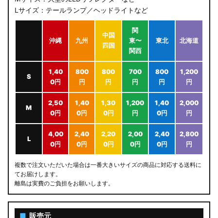
Lサイズ：テールランプ／ヘッドライトなど
関
中国
沖縄
九州
東〜
東北
北海道
四国
関西
1,40
800
800
700
800
1,200
S
0円
円
円
円
円
円
2,50
1,40
1,30
1,200
1,40
2,000
M
0円
0円
0円
円
0円
円
4,00
2,40
2,20
2,00
2,40
2,800
L
0円
0円
0円
0円
0円
円
複数で注文いただいた場合は一番大きいサイズの商品に対応する送料に
てお届けします。
離島は実費のご負担をお願いします。
■
販売元