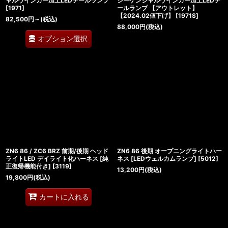
ャルウインカー加工LEDテールランプ
シーケンシャルウインカー加工LEDテ
[
1971
]
ールランプ 【アウトレット】
【2024.02値下げ】
[
1971S
]
82,500
円
～
(税込)
88,000
円
(税込)
オプション選択
ZN6 86 / ZC6 BRZ 前期/後期 ヘッド
ZN6 86 後期 オープニングライトハー
ライトLED デイライト化ハーネス [純
ネス [LEDウェルカムランプ]
[
5012
]
正復帰機能付き]
[
3119
]
13,200
円
(税込)
19,800
円
(税込)
カートに入れる