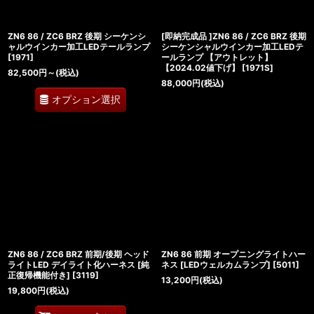
ZN6 86 / ZC6 BRZ 後期 シーケンシ
[即納完成品 ]ZN6 86 / ZC6 BRZ 後期
ャルウインカー加工LEDテールランプ
シーケンシャルウインカー加工LEDテ
[
1971
]
ールランプ 【アウトレット】
【2024.02値下げ】
[
1971S
]
82,500
円
～
(税込)
88,000
円
(税込)
オプション選択
ZN6 86 / ZC6 BRZ 前期/後期 ヘッド
ZN6 86 前期 オープニングライトハー
ライトLED デイライト化ハーネス [純
ネス [LEDウェルカムランプ]
[
5011
]
正復帰機能付き]
[
3119
]
13,200
円
(税込)
19,800
円
(税込)