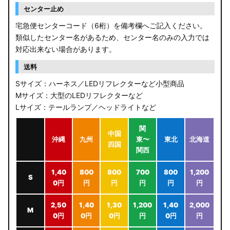
センター止め
宅急便センターコード（6桁）を備考欄へご記入ください。
類似したセンター名があるため、センター名のみの入力では
対応出来ない場合があります。
送料
Sサイズ：ハーネス／LEDリフレクターなど小型商品
Mサイズ：大型のLEDリフレクターなど
Lサイズ：テールランプ／ヘッドライトなど
関
中国
沖縄
九州
東〜
東北
北海道
四国
関西
1,40
800
800
700
800
1,200
S
0円
円
円
円
円
円
2,50
1,40
1,30
1,200
1,40
2,000
M
0円
0円
0円
円
0円
円