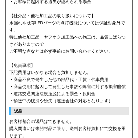
・お客様に起因する過失が認められる場合
【社外品・他社加工品の取り扱いについて】
水漏れや既存LEDパーツの点灯機能については保証対象外で
す。
特に他社加工品・ヤフオク加工品への施工は、品質にばらつ
きがありますので
ご不明な点などは必ず事前にお問い合わせください。
【免責事項】
下記費用はいかなる場合も負担しません。
・商品不良で発生した他の部品代・工賃・代車費用
・商品使用に起因して発生した事故や障害に対する損害賠償
・道路交通関連法規逸脱による罰金・反則金
・輸送中の破損や紛失（運送会社の対応となります）
返品
お客様都合の返品はできません。
購入間違いは未開封品に限り、送料お客様負担にて交換を承
ります。