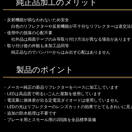
純正品加工のメリット
・反射機能が損なわれないため安全
白色のリフレクターや反射機能が不十分なリフレクターは道交法
・使用中の脱落の心配不要
社外品は両面テープのみ等取り付け方法が異なる場合があります
・取り付け後の外観も未加工品同等
純正品なのでバンパーからはみ出す心配はありません
製品のポイント
・メーカー純正の新品リフレクターをベースに加工しています
・LEDは高品質で明るいごんた屋製を使用しています
・電流量に個体差が出る定電流ダイオードは使用していません
・LEDの光はリフレクターのレンズカットの効果でとてもきれいに見
・追加の防水処理は不要です
・ブレーキ用とスモール用の2回路を全品標準装備