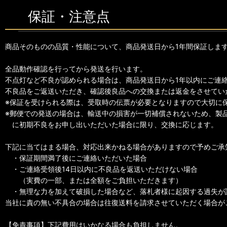
保証・注意点
商品そのものの品質・性能について、商品発送日から1年間保証しま
全品動作確認を行ってから発送を行います。
不点灯など不良が認められる場合は、商品発送日から1年以内にご連
不良品をご返送いただき、確認後良品への交換または返金をさせてい
※保証を受けられる際は、受取時の伝票が必要となりますので大切に
※郵便での発送の場合は、輸送中の損害が一切補償されないため、製
に初期不良をお申し出いただいた場合に限り、交換に応じます。
下記に当てはまる場合、対応出来かねる場合がありますので予めご承
・保証期間満了後にご連絡いただいた場合
・ご連絡受領後14日以内に不良品を返送いただけない場合
（実費の一部、または全額をご負担いただきます）
・無理な力を加えて破損した場合など、落札者様に起因する過失が
当社に責の無い不具合の場合は往復送料を請求させていただく場合が
【免責事項】下記費用はいかなる場合も負担しません。