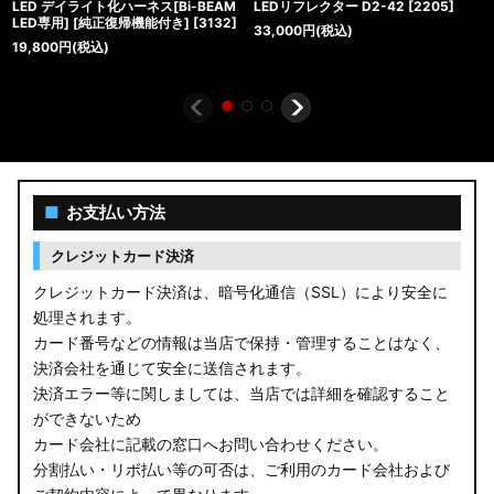
LED デイライト化ハーネス[Bi-BEAM
LEDリフレクター D2-42
[
2205
]
LED専用] [純正復帰機能付き]
[
3132
]
33,000
円
(税込)
19,800
円
(税込)
■
お支払い方法
クレジットカード決済
クレジットカード決済は、暗号化通信（SSL）により安全に
処理されます。
カード番号などの情報は当店で保持・管理することはなく、
決済会社を通じて安全に送信されます。
決済エラー等に関しましては、当店では詳細を確認すること
ができないため
カード会社に記載の窓口へお問い合わせください。
分割払い・リボ払い等の可否は、ご利用のカード会社および