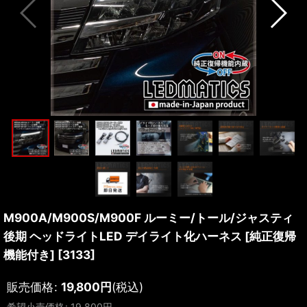
M900A/M900S/M900F ルーミー/トール/ジャスティ
後期 ヘッドライトLED デイライト化ハーネス [純正復帰
機能付き]
[
3133
]
販売価格
:
19,800
円
(税込)
希望小売価格
:
19,800
円