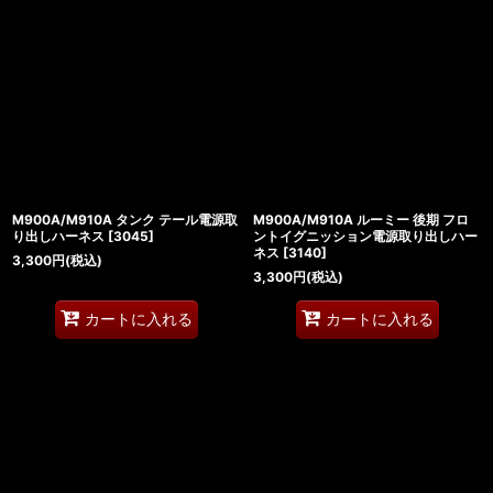
M900A/M910A タンク テール電源取
M900A/M910A ルーミー 後期 フロ
り出しハーネス
[
3045
]
ントイグニッション電源取り出しハー
ネス
[
3140
]
3,300
円
(税込)
3,300
円
(税込)
カートに入れる
カートに入れる