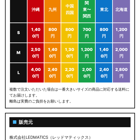
関
中国
沖縄
九州
東〜
東北
北海道
四国
関西
1,40
800
800
700
800
1,200
S
0円
円
円
円
円
円
2,50
1,40
1,30
1,200
1,40
2,000
M
0円
0円
0円
円
0円
円
4,00
2,40
2,20
2,00
2,40
2,800
L
0円
0円
0円
0円
0円
円
複数で注文いただいた場合は一番大きいサイズの商品に対応する送料に
てお届けします。
離島は実費のご負担をお願いします。
■
販売元
株式会社LEDMATICS（レッドマティックス）