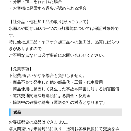
・分解・加工を行われた場合
・お客様に起因する過失が認められる場合
【社外品・他社加工品の取り扱いについて】
水漏れや既存LEDパーツの点灯機能については保証対象外で
す。
特に他社加工品・ヤフオク加工品への施工は、品質にばらつ
きがありますので
ご不明な点などは必ず事前にお問い合わせください。
【免責事項】
下記費用はいかなる場合も負担しません。
・商品不良で発生した他の部品代・工賃・代車費用
・商品使用に起因して発生した事故や障害に対する損害賠償
・道路交通関連法規逸脱による罰金・反則金
・輸送中の破損や紛失（運送会社の対応となります）
返品
お客様都合の返品はできません。
購入間違いは未開封品に限り、送料お客様負担にて交換を承