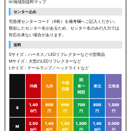
センター止め
宅急便センターコード（6桁）を備考欄へご記入ください。
類似したセンター名があるため、センター名のみの入力では
対応出来ない場合があります。
送料
Sサイズ：ハーネス／LEDリフレクターなど小型商品
Mサイズ：大型のLEDリフレクターなど
Lサイズ：テールランプ／ヘッドライトなど
関
中国
沖縄
九州
東〜
東北
北海道
四国
関西
1,40
800
800
700
800
1,200
S
0円
円
円
円
円
円
2,50
1,40
1,30
1,200
1,40
2,000
M
0円
0円
0円
円
0円
円