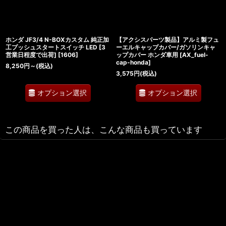
ホンダ JF3/4 N-BOXカスタム 純正加
【アクシスパーツ製品】アルミ製フュ
工プッシュスタートスイッチ LED [3
ーエルキャップカバー/ガソリンキャ
営業日程度で出荷]
[
1606
]
ップカバー ホンダ車用
[
AX_fuel-
cap-honda
]
8,250
円
～
(税込)
3,575
円
(税込)
オプション選択
オプション選択
この商品を買った人は、こんな商品も買っています