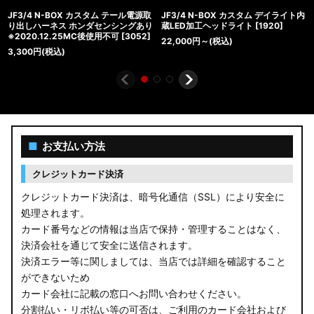
JF3/4 N-BOX カスタム テール電源取
JF3/4 N-BOX カスタム デイライト内
り出しハーネス ホンダセンシングあり
蔵LED加工ヘッドライト
[
1920
]
※2020.12.25MC後使用不可
[
3052
]
22,000
円
～
(税込)
3,300
円
(税込)
■
お支払い方法
クレジットカード決済
クレジットカード決済は、暗号化通信（SSL）により安全に
処理されます。
カード番号などの情報は当店で保持・管理することはなく、
決済会社を通じて安全に送信されます。
決済エラー等に関しましては、当店では詳細を確認すること
ができないため
カード会社に記載の窓口へお問い合わせください。
分割払い・リボ払い等の可否は、ご利用のカード会社および