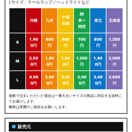
Lサイズ：テールランプ／ヘッドライトなど
関
中国
沖縄
九州
東〜
東北
北海道
四国
関西
1,40
800
800
700
800
1,200
S
0円
円
円
円
円
円
2,50
1,40
1,30
1,200
1,40
2,000
M
0円
0円
0円
円
0円
円
4,00
2,40
2,20
2,00
2,40
2,800
L
0円
0円
0円
0円
0円
円
複数で注文いただいた場合は一番大きいサイズの商品に対応する送料に
てお届けします。
離島は実費のご負担をお願いします。
■
販売元