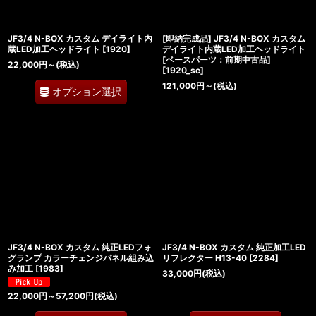
JF3/4 N-BOX カスタム デイライト内
[即納完成品] JF3/4 N-BOX カスタム
蔵LED加工ヘッドライト
[
1920
]
デイライト内蔵LED加工ヘッドライト
[ベースパーツ：前期中古品]
22,000
円
～
(税込)
[
1920_sc
]
121,000
円
～
(税込)
オプション選択
JF3/4 N-BOX カスタム 純正LEDフォ
JF3/4 N-BOX カスタム 純正加工LED
グランプ カラーチェンジパネル組み込
リフレクター H13-40
[
2284
]
み加工
[
1983
]
33,000
円
(税込)
22,000
円
～57,200
円
(税込)