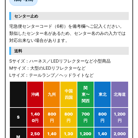
センター止め
宅急便センターコード（6桁）を備考欄へご記入ください。
類似したセンター名があるため、センター名のみの入力では
対応出来ない場合があります。
送料
Sサイズ：ハーネス／LEDリフレクターなど小型商品
Mサイズ：大型のLEDリフレクターなど
Lサイズ：テールランプ／ヘッドライトなど
関
中国
沖縄
九州
東〜
東北
北海道
四国
関西
1,40
800
800
700
800
1,200
S
0円
円
円
円
円
円
2,50
1,40
1,30
1,200
1,40
2,000
M