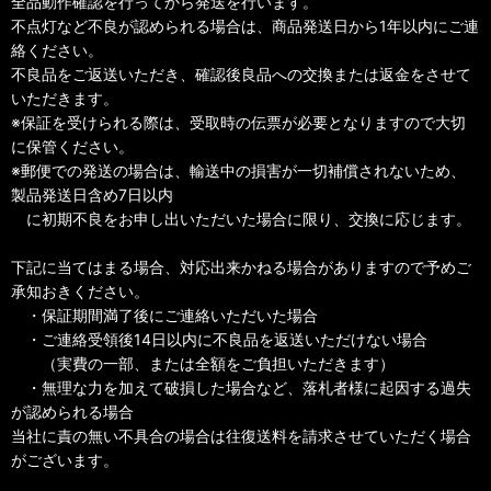
全品動作確認を行ってから発送を行います。
不点灯など不良が認められる場合は、商品発送日から1年以内にご連
絡ください。
不良品をご返送いただき、確認後良品への交換または返金をさせて
いただきます。
※保証を受けられる際は、受取時の伝票が必要となりますので大切
に保管ください。
※郵便での発送の場合は、輸送中の損害が一切補償されないため、
製品発送日含め7日以内
に初期不良をお申し出いただいた場合に限り、交換に応じます。
下記に当てはまる場合、対応出来かねる場合がありますので予めご
承知おきください。
・保証期間満了後にご連絡いただいた場合
・ご連絡受領後14日以内に不良品を返送いただけない場合
（実費の一部、または全額をご負担いただきます）
・無理な力を加えて破損した場合など、落札者様に起因する過失
が認められる場合
当社に責の無い不具合の場合は往復送料を請求させていただく場合
がございます。