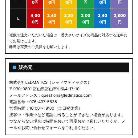
0円
0円
0円
円
0円
円
4,00
2,40
2,20
2,00
2,40
2,800
L
0円
0円
0円
0円
0円
円
複数で注文いただいた場合は一番大きいサイズの商品に対応する送料に
てお届けします。
離島は実費のご負担をお願いします。
■
販売元
株式会社LEDMATICS（レッドマティックス）
〒930-0801 富山県富山市中島4-17-10
メールアドレス：questions@ledmatics.com
電話番号：076-437-5635
営業時間：10:00〜19:00（土日祝休業）
接客中・作業中など電話に出ることができない場合があります。
つながらない場合は時間をおいて再度おかけ直しいただくか、メ
ールやお問い合わせフォームをご利用ください。