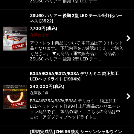
ZSU60 ハリアー 前期 1型 LED テー…
ZSU60 ハリアー 後期 2型 LED テール全灯化ハー
ネス
[
3522
]
7,700
円
(税込)
在庫わずか
アウトレット商品について 本商品はアウトレット
品となります。 下記内容をご確認のうえ、ご購入
ください。 ▼元商品（通常販売品） 商品名：
ZSU60 ハリアー 後期 2型 LED テー…
B34A/B35A/B37A/B38A デリカミニ 純正加工
LEDヘッドライト
[
1994b
]
242,000
円
(税込)
在庫数 1点
B34A/B35A/B37A/B38A デリカミニ 純正加工
LEDヘッドライト [1994] 上記商品のバリエーシ
ョン商品です。 製品の違い こちらの商品は中
古の「アダプティブヘッドライト…
[即納完成品 ]ZN6 86 後期 シーケンシャルウイン