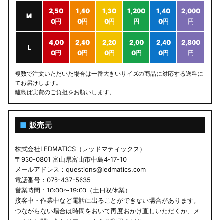
2,50
1,40
1,30
1,200
1,40
2,000
M
0円
0円
0円
円
0円
円
4,00
2,40
2,20
2,00
2,40
2,800
L
0円
0円
0円
0円
0円
円
複数で注文いただいた場合は一番大きいサイズの商品に対応する送料に
てお届けします。
離島は実費のご負担をお願いします。
■
販売元
株式会社LEDMATICS（レッドマティックス）
〒930-0801 富山県富山市中島4-17-10
メールアドレス：questions@ledmatics.com
電話番号：076-437-5635
営業時間：10:00〜19:00（土日祝休業）
接客中・作業中など電話に出ることができない場合があります。
つながらない場合は時間をおいて再度おかけ直しいただくか、メ