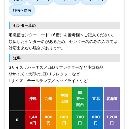
19時〜21時
センター止め
宅急便センターコード（6桁）を備考欄へご記入ください。
類似したセンター名があるため、センター名のみの入力では
対応出来ない場合があります。
送料
Sサイズ：ハーネス／LEDリフレクターなど小型商品
Mサイズ：大型のLEDリフレクターなど
Lサイズ：テールランプ／ヘッドライトなど
関
中国
沖縄
九州
東〜
東北
北海道
四国
関西
1,40
800
800
700
800
1,200
S
0円
円
円
円
円
円