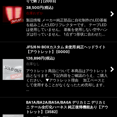
りで終了]
[
2003
]
38,500
円
(税込)
在庫わずか
製品情報 メーカー純正部品に自社制作のLED基板
を組みこんだLEDリフレクターです。 テープLED
は使用していません。 基板を使用しない空中ハン
ダは行っていません。 1点ずつ形状に合わせた…
JF5/6 N-BOXカスタム 未使用 純正ヘッドライト
【アウトレット】
[
0000
]
126,896
円
(税込)
在庫なし
アウトレット商品について 本商品はアウトレット
品となります。 下記内容をご確認のうえ、ご購入
ください。 ▼アウトレット理由 加工ベースと
して使用することがなくなったため売却します。
…
BA1A/BA2A/BA5A/BA6A デリカミニ デリカミ
ニ テール全灯化ハーネス 純正復帰機能あり【アウ
トレット】
[
3582
]