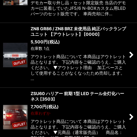
デモカー取り外し品・セット限定販売 当店のデモ
カーに装着していたJF5/6 N-BOXカスタム用LED
パーツのセット販売です。 車両売却に伴…
ZN8 GR86 / ZN8 BRZ 未使用品 純正バックランプ
ユニット 【アウトレット】
[
0000
]
5,500
円
(税込)
在庫数 1点
アウトレット商品について 本商品はアウトレット
品となります。 下記内容をご確認のうえ、ご購入
ください。 ▼アウトレット理由 加工ベースと
して使用することがなくなったため売却します。
…
ZSU60 ハリアー 前期 1型 LED テール全灯化ハー
ネス
[
3503
]
7,700
円
(税込)
在庫わずか
アウトレット商品について 本商品はアウトレット
品となります。 下記内容をご確認のうえ、ご購入
ください。 ▼元商品（通常販売品） 商品名：