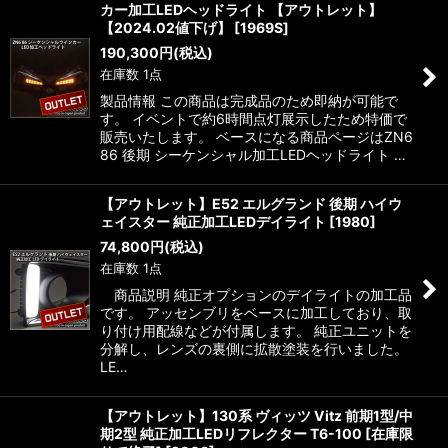
カー加工LEDヘッドライト 【アウトレット】
【2024.02値下げ】
[
1969S
]
190,300
円
(税込)
在庫数 1点
製品情報 この商品は完成品のため即納が可能で
す。 イベントで約6時間点灯展示したため特価で
販売いたします。 ベースになる商品ページはZN6
86 後期 シーケンシャル加工LEDヘッドライト …
【アウトレット】E52 エルグランド 後期 ハイウ
ェイスター 純正加工LEDデイライト
[
1980
]
74,800
円
(税込)
在庫数 1点
商品説明 純正オプションのデイライトの加工品
です。 アッセンブリをベースに加工しており、取
り付け用配線などが付属します。 純正ユニットを
分解し、レンズの裏側に拡散塗装を行いました。
LE…
【アウトレット】130系 ヴィッツ Vitz 前期1型/中
期2型 純正加工LEDリフレクター T6-100 [在庫限