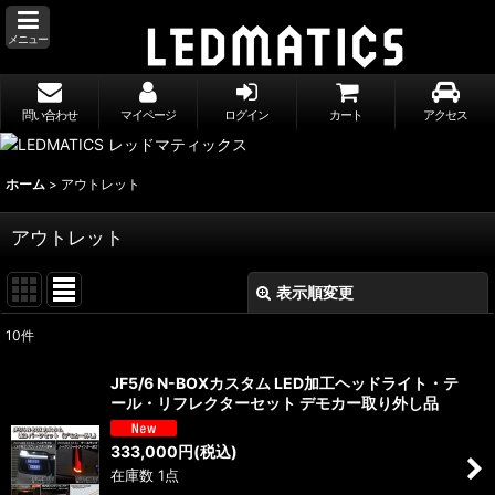
メニュー
問い合わせ
マイページ
ログイン
カート
アクセス
ホーム
>
アウトレット
アウトレット
表示順変更
閉じる
10
件
表示数
:
JF5/6 N-BOXカスタム LED加工ヘッドライト・テ
ール・リフレクターセット デモカー取り外し品
並び順
:
333,000
円
(税込)
在庫数 1点
絞り込む