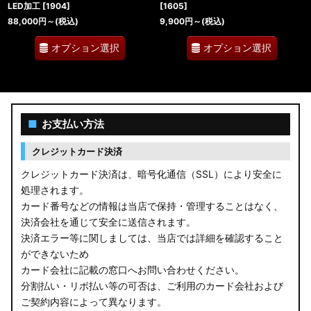
LED加工
[
1904
]
[
1605
]
88,000
円
～
(税込)
9,900
円
～
(税込)
オプション選択
オプション選択
■
お支払い方法
クレジットカード決済
クレジットカード決済は、暗号化通信（SSL）により安全に
処理されます。
カード番号などの情報は当店で保持・管理することはなく、
決済会社を通じて安全に送信されます。
決済エラー等に関しましては、当店では詳細を確認すること
ができないため
カード会社に記載の窓口へお問い合わせください。
分割払い・リボ払い等の可否は、ご利用のカード会社および
ご契約内容によって異なります。