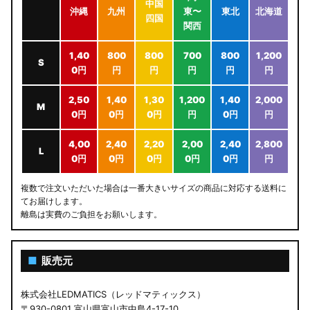
中国
沖縄
九州
東〜
東北
北海道
四国
関西
1,40
800
800
700
800
1,200
S
0円
円
円
円
円
円
2,50
1,40
1,30
1,200
1,40
2,000
M
0円
0円
0円
円
0円
円
4,00
2,40
2,20
2,00
2,40
2,800
L
0円
0円
0円
0円
0円
円
複数で注文いただいた場合は一番大きいサイズの商品に対応する送料に
てお届けします。
離島は実費のご負担をお願いします。
■
販売元
株式会社LEDMATICS（レッドマティックス）
〒930-0801 富山県富山市中島4-17-10