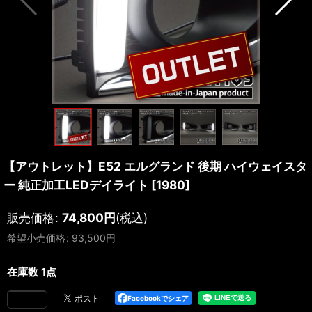
【アウトレット】E52 エルグランド 後期 ハイウェイスタ
ー 純正加工LEDデイライト
[
1980
]
販売価格
:
74,800
円
(税込)
希望小売価格
:
93,500
円
在庫数 1点
Facebookでシェア