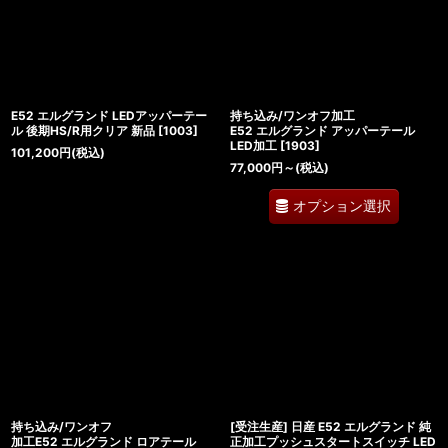
E52 エルグランド LEDアッパーテー
持ち込み/ワンオフ加工
ル 後期HS/R用クリア 新品
[
1003
]
E52 エルグランド アッパーテール
LED加工
[
1903
]
101,200
円
(税込)
77,000
円
～
(税込)
オプション選択
持ち込み/ワンオフ
[受注生産] 日産 E52 エルグランド 純
加工E52 エルグランド ロアテール
正加工プッシュスタートスイッチ LED