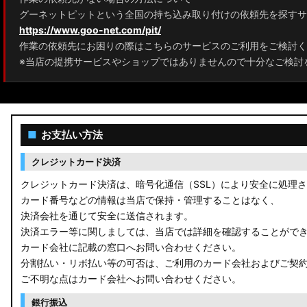
グーネットピットという全国の持ち込み取り付けの依頼先を探すサ
https://www.goo-net.com/pit/
作業の依頼先にお困りの際はこちらのサービスのご利用をご検討く
※当店の提携サービスやショップではありませんので十分なご検討
■
お支払い方法
クレジットカード決済
クレジットカード決済は、暗号化通信（SSL）により安全に処理
カード番号などの情報は当店で保持・管理することはなく、
決済会社を通じて安全に送信されます。
決済エラー等に関しましては、当店では詳細を確認することがで
カード会社に記載の窓口へお問い合わせください。
分割払い・リボ払い等の可否は、ご利用のカード会社およびご契
ご不明な点はカード会社へお問い合わせください。
銀行振込