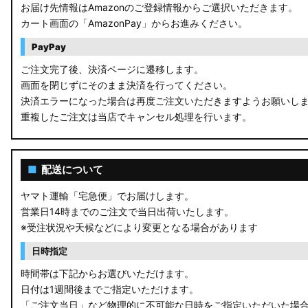
お届け先情報はAmazonのご登録情報からご選択いただきます。
カート画面の「AmazonPay」からお進みください。
PayPay
ご注文完了後、決済ページに遷移します。
画面を閉じずにそのまま決済を行ってください。
決済エラーになった場合は再度ご注文いただきますようお願いし
重複したご注文は当店でキャンセル処理を行います。
■
配送について
ヤマト運輸「宅急便」でお届けします。
営業日14時までのご注文で当日出荷いたします。
※受注状況や天候などにより変更となる場合があります
日時指定
時間帯は下記からお選びいただけます。
日付は1週間後までご指定いただけます。
「ご注文当日」など物理的に不可能な日時をご指定いただいた場