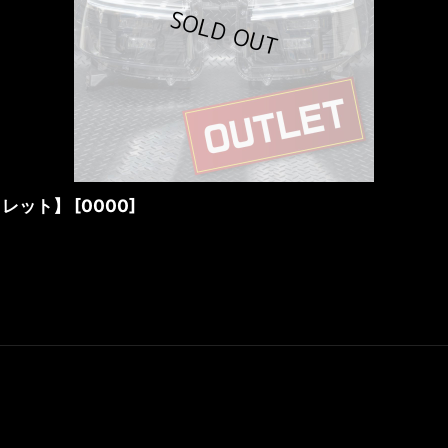
ウトレット】
[
0000
]