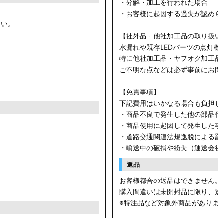
・分解・加工を行われた場合
・お客様に起因する過失が認め
さい。
【社外品・他社加工品の取り扱
水漏れや既存LEDパーツの点灯
特に他社加工品・ヤフオク加工
ご不明な点などは必ず事前にお
【免責事項】
下記費用はいかなる場合も負担
・商品不良で発生した他の部品
・商品使用に起因して発生した
・道路交通関連法規逸脱による
・輸送中の破損や紛失（運送会
返品
お客様都合の返品はできません
購入間違いは未開封品に限り、
※特注品など対象外商品があり