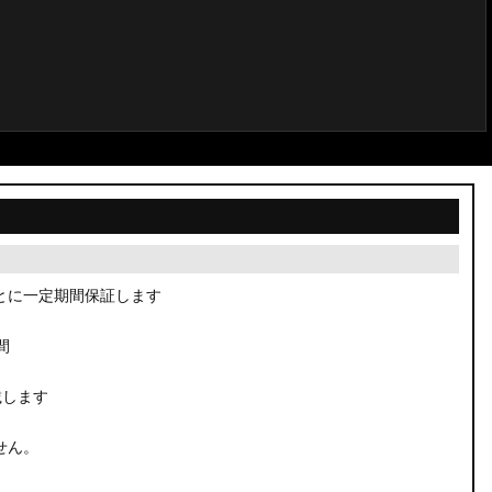
とに一定期間保証します
間
載します
せん。