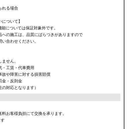
られる場合
いについて】
機能については保証対象外です。
品への施工は、品質にばらつきがありますので
問い合わせください。
しません。
代・工賃・代車費用
事故や障害に対する損害賠償
罰金・反則金
社の対応となります）
。
送料お客様負担にて交換を承ります。
ます