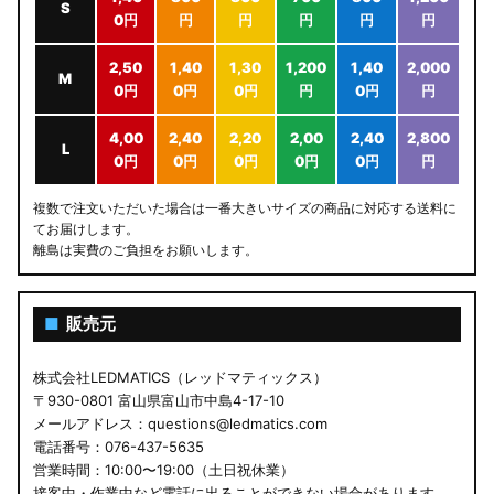
S
0円
円
円
円
円
円
2,50
1,40
1,30
1,200
1,40
2,000
M
0円
0円
0円
円
0円
円
4,00
2,40
2,20
2,00
2,40
2,800
L
0円
0円
0円
0円
0円
円
複数で注文いただいた場合は一番大きいサイズの商品に対応する送料に
てお届けします。
離島は実費のご負担をお願いします。
■
販売元
株式会社LEDMATICS（レッドマティックス）
〒930-0801 富山県富山市中島4-17-10
メールアドレス：questions@ledmatics.com
電話番号：076-437-5635
営業時間：10:00〜19:00（土日祝休業）
接客中・作業中など電話に出ることができない場合があります。