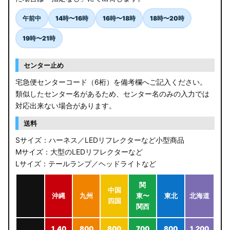
午前中
14時〜16時
16時〜18時
18時〜20時
19時〜21時
センター止め
宅急便センターコード（6桁）を備考欄へご記入ください。
類似したセンター名があるため、センター名のみの入力では
対応出来ない場合があります。
送料
Sサイズ：ハーネス／LEDリフレクターなど小型商品
Mサイズ：大型のLEDリフレクターなど
Lサイズ：テールランプ／ヘッドライトなど
関
中国
沖縄
九州
東〜
東北
北海道
四国
関西
1,40
800
800
700
800
1,200