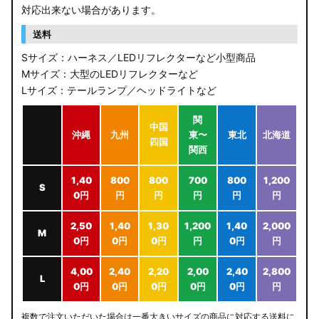
対応出来ない場合があります。
送料
Sサイズ：ハーネス／LEDリフレクターなど小型商品
Mサイズ：大型のLEDリフレクターなど
Lサイズ：テールランプ／ヘッドライトなど
関
中国
沖縄
九州
東〜
東北
北海道
四国
関西
1,40
800
800
700
800
1,200
S
0円
円
円
円
円
円
2,50
1,40
1,30
1,200
1,40
2,000
M
0円
0円
0円
円
0円
円
4,00
2,40
2,20
2,00
2,40
2,800
L
0円
0円
0円
0円
0円
円
複数で注文いただいた場合は一番大きいサイズの商品に対応する送料に