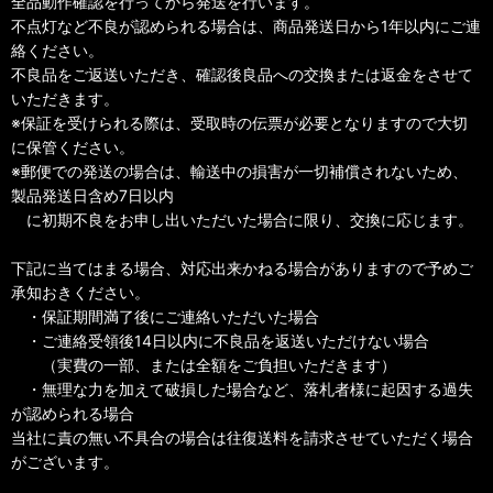
全品動作確認を行ってから発送を行います。
不点灯など不良が認められる場合は、商品発送日から1年以内にご連
絡ください。
不良品をご返送いただき、確認後良品への交換または返金をさせて
いただきます。
※保証を受けられる際は、受取時の伝票が必要となりますので大切
に保管ください。
※郵便での発送の場合は、輸送中の損害が一切補償されないため、
製品発送日含め7日以内
に初期不良をお申し出いただいた場合に限り、交換に応じます。
下記に当てはまる場合、対応出来かねる場合がありますので予めご
承知おきください。
・保証期間満了後にご連絡いただいた場合
・ご連絡受領後14日以内に不良品を返送いただけない場合
（実費の一部、または全額をご負担いただきます）
・無理な力を加えて破損した場合など、落札者様に起因する過失
が認められる場合
当社に責の無い不具合の場合は往復送料を請求させていただく場合
がございます。