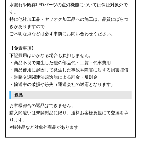
水漏れや既存LEDパーツの点灯機能については保証対象外で
す。
特に他社加工品・ヤフオク加工品への施工は、品質にばらつ
きがありますので
ご不明な点などは必ず事前にお問い合わせください。
【免責事項】
下記費用はいかなる場合も負担しません。
・商品不良で発生した他の部品代・工賃・代車費用
・商品使用に起因して発生した事故や障害に対する損害賠償
・道路交通関連法規逸脱による罰金・反則金
・輸送中の破損や紛失（運送会社の対応となります）
返品
お客様都合の返品はできません。
購入間違いは未開封品に限り、送料お客様負担にて交換を承
ります。
※特注品など対象外商品があります