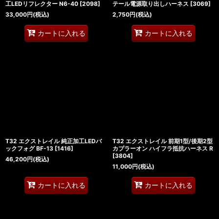
工LEDリフレクター N6-40
[
2098
]
テール電源取り出しハーネス
[
3069
]
33,000
円
(税込)
2,750
円
(税込)
カートに入れる
カートに入れる
T32 エクストレイル 純正加工LEDバ
T32 エクストレイル 前期1型/後期2型
ックフォグ BF-13
[
1416
]
カプラーオン ハイフラ抵抗ハーネス R
[
3804
]
46,200
円
(税込)
11,000
円
(税込)
カートに入れる
カートに入れる