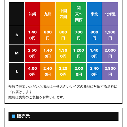
関
中国
沖縄
九州
東〜
東北
北海道
四国
関西
1,40
800
800
700
800
1,200
S
0円
円
円
円
円
円
2,50
1,40
1,30
1,200
1,40
2,000
M
0円
0円
0円
円
0円
円
4,00
2,40
2,20
2,00
2,40
2,800
L
0円
0円
0円
0円
0円
円
複数で注文いただいた場合は一番大きいサイズの商品に対応する送料に
てお届けします。
離島は実費のご負担をお願いします。
■
販売元