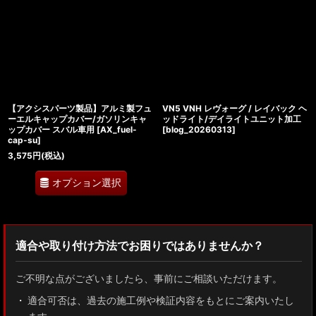
【アクシスパーツ製品】アルミ製フュ
VN5 VNH レヴォーグ / レイバック ヘ
ーエルキャップカバー/ガソリンキャ
ッドライト/デイライトユニット加工
ップカバー スバル車用
[
AX_fuel-
[
blog_20260313
]
cap-su
]
3,575
円
(税込)
オプション選択
適合や取り付け方法でお困りではありませんか？
ご不明な点がございましたら、事前にご相談いただけます。
適合可否は、過去の施工例や検証内容をもとにご案内いたし