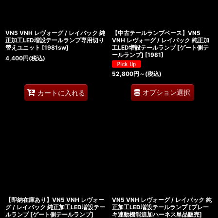
VN5 VNH レヴォーグ / レイバック 純
【中古テールランプベース】VN5
正加工LED増設テールランプ専用切り
VNH レヴォーグ / レイバック 純正加
替えユニット
[
1981sw
]
工LED増設テールランプ [ゲート側テ
ールランプ]
[
1981
]
4,400
円
(税込)
52,800
円
～
(税込)
オプション選択
カートに入れる
【即納在庫あり】VN5 VNH レヴォー
VN5 VNH レヴォーグ / レイバック 純
グ / レイバック 純正加工LED増設テー
正加工LED増設テールランプ [ブレー
ルランプ [ゲート側テールランプ]
キ連動機能追加ハーネス単品販売]