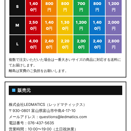
1,40
800
800
700
800
1,200
S
0円
円
円
円
円
円
2,50
1,40
1,30
1,200
1,40
2,000
M
0円
0円
0円
円
0円
円
4,00
2,40
2,20
2,00
2,40
2,800
L
0円
0円
0円
0円
0円
円
複数で注文いただいた場合は一番大きいサイズの商品に対応する送料に
てお届けします。
離島は実費のご負担をお願いします。
■
販売元
株式会社LEDMATICS（レッドマティックス）
〒930-0801 富山県富山市中島4-17-10
メールアドレス：questions@ledmatics.com
電話番号：076-437-5635
営業時間：10:00〜19:00（土日祝休業）