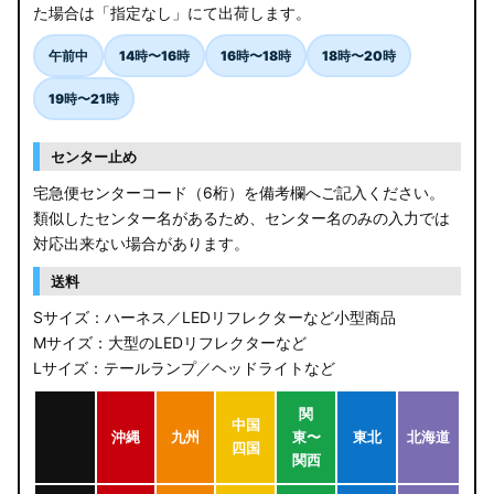
た場合は「指定なし」にて出荷します。
午前中
14時〜16時
16時〜18時
18時〜20時
19時〜21時
センター止め
宅急便センターコード（6桁）を備考欄へご記入ください。
類似したセンター名があるため、センター名のみの入力では
対応出来ない場合があります。
送料
Sサイズ：ハーネス／LEDリフレクターなど小型商品
Mサイズ：大型のLEDリフレクターなど
Lサイズ：テールランプ／ヘッドライトなど
関
中国
沖縄
九州
東〜
東北
北海道
四国
関西