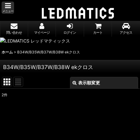
メニュー
問い合わせ
マイページ
ログイン
カート
アクセス
ホーム
>
B34W/B35W/B37W/B38W ekクロス
B34W/B35W/B37W/B38W ekクロス
表示順変更
閉じる
2
件
表示数
:
並び順
:
絞り込む