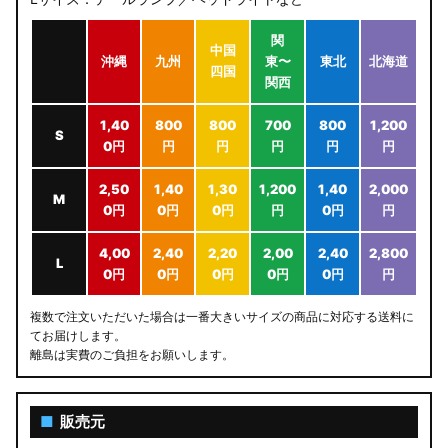
関
中国
沖縄
九州
東〜
東北
北海道
四国
関西
1,40
800
800
700
800
1,200
S
0円
円
円
円
円
円
2,50
1,40
1,30
1,200
1,40
2,000
M
0円
0円
0円
円
0円
円
4,00
2,40
2,20
2,00
2,40
2,800
L
0円
0円
0円
0円
0円
円
複数で注文いただいた場合は一番大きいサイズの商品に対応する送料に
てお届けします。
離島は実費のご負担をお願いします。
■
販売元