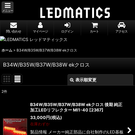
メニュー
問い合わせ
マイページ
ログイン
カート
アクセス
ホーム
>
B34W/B35W/B37W/B38W ekクロス
B34W/B35W/B37W/B38W ekクロス
表示順変更
閉じる
2
件
表示数
:
B34W/B35W/B37W/B38W ekクロス 後期 純正
加工LEDリフレクター MI1-40
[
2367
]
並び順
:
33,000
円
(税込)
在庫わずか
絞り込む
製品情報 メーカー純正部品に自社制作のLED基板