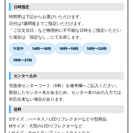
日時指定
時間帯は下記からお選びいただけます。
日付は1週間後までご指定いただけます。
「ご注文当日」など物理的に不可能な日時をご指定いただい
た場合は「指定なし」にて出荷します。
午前中
14時〜16時
16時〜18時
18時〜20時
19時〜21時
センター止め
宅急便センターコード（6桁）を備考欄へご記入ください。
類似したセンター名があるため、センター名のみの入力では
対応出来ない場合があります。
送料
Sサイズ：ハーネス／LEDリフレクターなど小型商品
Mサイズ：大型のLEDリフレクターなど
Lサイズ：テールランプ／ヘッドライトなど