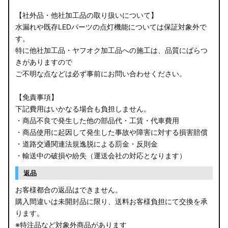
【社外品・他社加工品の取り扱いについて】
水漏れや既存LEDパーツの点灯機能については保証対象外で
す。
特に他社加工品・ヤフオク加工品への施工は、品質にばらつ
きがありますので
ご不明な点などは必ず事前にお問い合わせください。
【免責事項】
下記費用はいかなる場合も負担しません。
・商品不良で発生した他の部品代・工賃・代車費用
・商品使用に起因して発生した事故や障害に対する損害賠償
・道路交通関連法規逸脱による罰金・反則金
・輸送中の破損や紛失（運送会社の対応となります）
返品
お客様都合の返品はできません。
購入間違いは未開封品に限り、送料お客様負担にて交換を承
ります。
※特注品など対象外商品があります