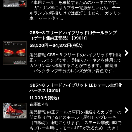
ド車用テール」を移植するためのハーネスです。
ガソリン車にはカプラー電源がないため、テー
ルランプの移植だけでは点灯しません。 ガソリン
車 ゲート側テ…
GB5〜8 フリード ハイブリッド用テールランプ
（ゲート側純正部品）
[
3901t
]
58,520
円
～64,372
円
(税込)
製品情報 GB5〜8 フリードのハイブリッド車用純
正テールランプです。 別売りハーネスを使用して
ガソリン車へ移植することができます。 前期用
バックランプ部分のレンズが薄い青色です …
GB5〜8 フリード ハイブリッド LED テール全灯化
ハーネス
[
3515
]
11,000
円
(税込)
在庫数 4点
製品情報 純正テールと車両を接続するカプラーの
間に取り付けるとスモール（尾灯）がブレーキ
（制動灯）連動になります。 スモール非使用時で
もブレーキ時にスモールLEDが光るため、大きく