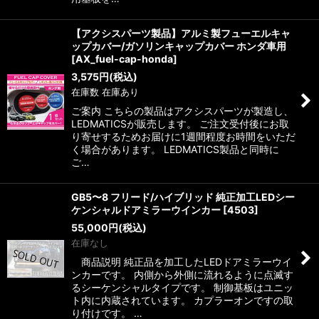
【アクシスパーツ製品】アルミ製フューエルキャ
ップカバー/ガソリンキャップカバー ホンダ車用
[
AX_fuel-cap-honda
]
3,575
円
(税込)
在庫数 在庫あり
ご案内 こちらの製品はアクシスパーツが製造し、
LEDMATICSが販売します。 ご注文受付後にお取
り寄せするためお届けに1週間程度お時間をいただ
く場合があります。 LEDMATICS製品と同時に
ご…
GB5〜8 フリード/ハイブリッド 純正加工LEDシー
ケンシャルドアミラーウインカー
[
4503
]
55,000
円
(税込)
在庫なし
商品説明 純正品を加工したLEDドアミラーウイ
ンカーです。 内側から外側に流れるように点滅す
るシーケンシャルタイプです。 制御基板はユニッ
ト内に内蔵されています。 カプラーオンですの取
り付けです。 …