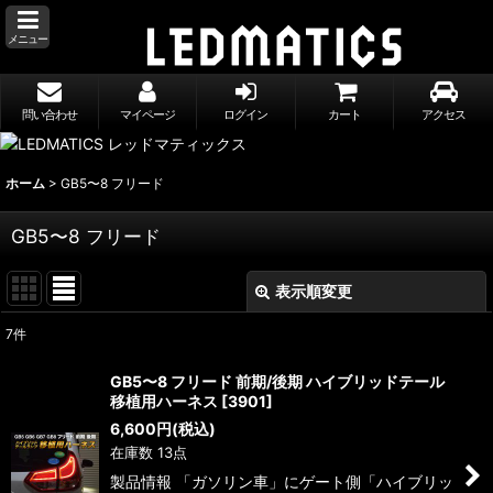
メニュー
問い合わせ
マイページ
ログイン
カート
アクセス
ホーム
>
GB5〜8 フリード
GB5〜8 フリード
表示順変更
閉じる
7
件
表示数
:
GB5〜8 フリード 前期/後期 ハイブリッドテール
移植用ハーネス
[
3901
]
並び順
:
6,600
円
(税込)
在庫数 13点
絞り込む
製品情報 「ガソリン車」にゲート側「ハイブリッ