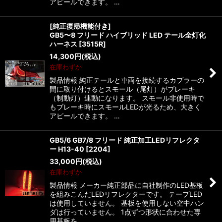
アピールできます。 …
[純正復帰機能付き]
GB5〜8 フリード ハイブリッド LED テール全灯化
ハーネス
[
3515R
]
14,300
円
(税込)
在庫わずか
製品情報 純正テールと車両を接続するカプラーの
間に取り付けるとスモール（尾灯）がブレーキ
（制動灯）連動になります。 スモール非使用時で
もブレーキ時にスモールLEDが光るため、大きく
アピールできます。 …
GB5/6 GB7/8 フリード 純正加工LEDリフレクタ
ー H13-40
[
2204
]
33,000
円
(税込)
在庫わずか
製品情報 メーカー純正部品に自社制作のLED基板
を組みこんだLEDリフレクターです。 テープLED
は使用していません。 基板を使用しない空中ハン
ダは行っていません。 1点ずつ形状に合わせた専
用基板を…