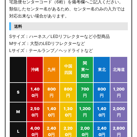
宅急便センターコード（6桁）を備考欄へご記入ください。
類似したセンター名があるため、センター名のみの入力では
対応出来ない場合があります。
送料
Sサイズ：ハーネス／LEDリフレクターなど小型商品
Mサイズ：大型のLEDリフレクターなど
Lサイズ：テールランプ／ヘッドライトなど
関
中国
沖縄
九州
東〜
東北
北海道
四国
関西
1,40
800
800
700
800
1,200
S
0円
円
円
円
円
円
2,50
1,40
1,30
1,200
1,40
2,000
M
0円
0円
0円
円
0円
円
4,00
2,40
2,20
2,00
2,40
2,800
L
0円
0円
0円
0円
0円
円